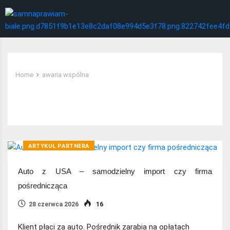
Home
awaria wspólna
Tag:
awaria wspólna
ARTYKUŁ PARTNERA
Auto z USA – samodzielny import czy firma
pośrednicząca
28 czerwca 2026
16
Klient płaci za auto. Pośrednik zarabia na opłatach