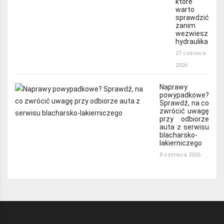
które
warto
sprawdzić
zanim
wezwiesz
hydraulika
27 czerwca
2026
Naprawy
powypadkowe?
Sprawdź, na co
zwrócić uwagę
przy odbiorze
auta z serwisu
blacharsko-
lakierniczego
8 czerwca 2026