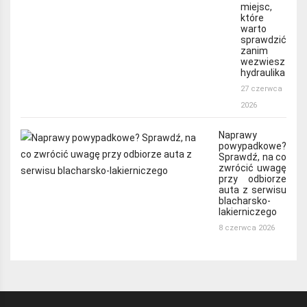
miejsc,
które
warto
sprawdzić
zanim
wezwiesz
hydraulika
27 czerwca
2026
Naprawy
powypadkowe?
Sprawdź, na co
zwrócić uwagę
przy odbiorze
auta z serwisu
blacharsko-
lakierniczego
8 czerwca 2026