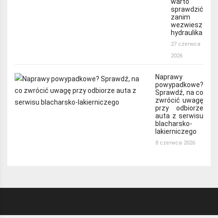
warto
sprawdzić
zanim
wezwiesz
hydraulika
27 czerwca
2026
Naprawy
powypadkowe?
Sprawdź, na co
zwrócić uwagę
przy odbiorze
auta z serwisu
blacharsko-
lakierniczego
8 czerwca 2026