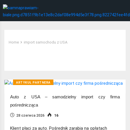
Home
import samochodu z USA
Tag:
import samochodu z USA
ARTYKUŁ PARTNERA
Auto z USA – samodzielny import czy firma
pośrednicząca
28 czerwca 2026
16
Klient płaci za auto. Pośrednik zarabia na opłatach