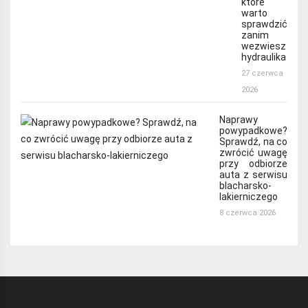
które
warto
sprawdzić
zanim
wezwiesz
hydraulika
27 czerwca
2026
Naprawy
powypadkowe?
Sprawdź, na co
zwrócić uwagę
przy odbiorze
auta z serwisu
blacharsko-
lakierniczego
8 czerwca 2026