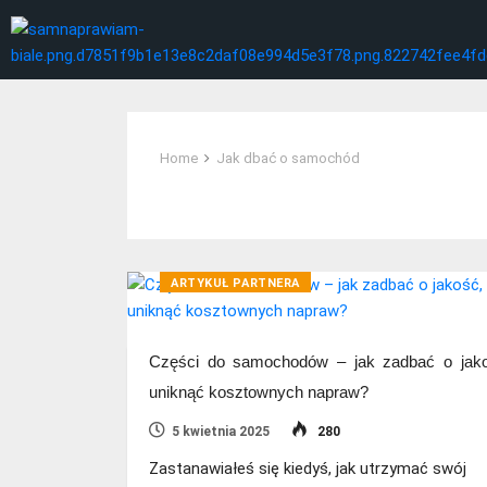
Home
Jak dbać o samochód
Tag:
Jak dbać o samochód
ARTYKUŁ PARTNERA
Części do samochodów – jak zadbać o jako
uniknąć kosztownych napraw?
5 kwietnia 2025
280
Zastanawiałeś się kiedyś, jak utrzymać swój