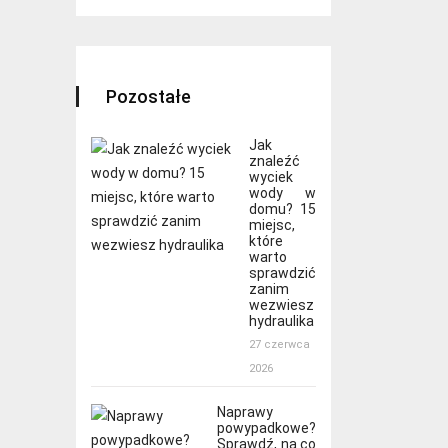
Pozostałe
Jak
znaleźć
wyciek
wody w
domu? 15
miejsc,
które
warto
sprawdzić
zanim
wezwiesz
hydraulika
27 czerwca
2026
Naprawy
powypadkowe?
Sprawdź, na co