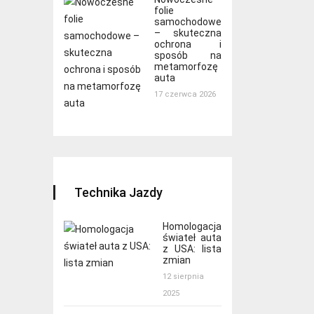
folie
samochodowe
– skuteczna
ochrona i
sposób na
metamorfozę
auta
17 czerwca 2026
Technika Jazdy
Homologacja
świateł auta
z USA: lista
zmian
12 sierpnia
2025