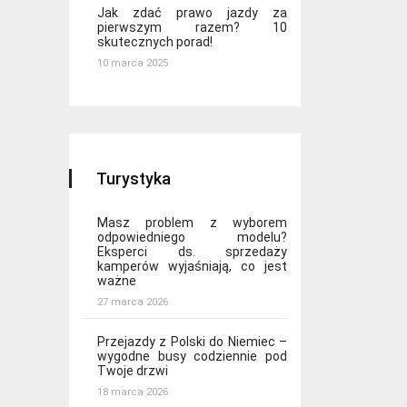
Jak zdać prawo jazdy za
pierwszym razem? 10
skutecznych porad!
10 marca 2025
Turystyka
Masz problem z wyborem
odpowiedniego modelu?
Eksperci ds. sprzedaży
kamperów wyjaśniają, co jest
ważne
27 marca 2026
Przejazdy z Polski do Niemiec –
wygodne busy codziennie pod
Twoje drzwi
18 marca 2026