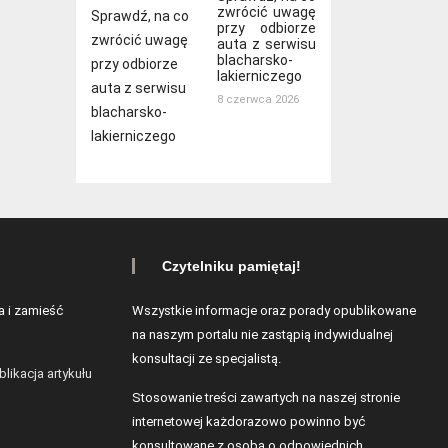
zwrócić uwagę
przy odbiorze
auta z serwisu
blacharsko-
lakierniczego
8 czerwca 2026
Czytelniku pamiętaj!
a i zamieść
Wszystkie informacje oraz porady opublikowane
na naszym portalu nie zastąpią indywidualnej
konsultacji ze specjalistą.
blikacja artykułu
Stosowanie treści zawartych na naszej stronie
internetowej każdorazowo powinno być
konsultowane z osobą o odpowiednich