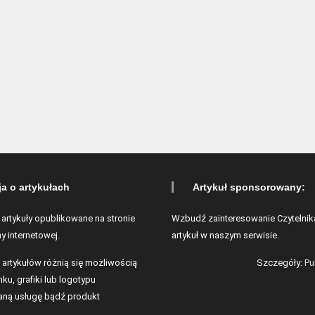
ja o artykułach
Artykuł sponsorowany:
 artykuły opublikowane na stronie
Wzbudź zainteresowanie Czytelnik
y internetowej.
artykuł w naszym serwisie.
 artykułów różnią się możliwością
Szczegóły:
Pu
ku, grafiki lub logotypu
ną usługę bądź produkt