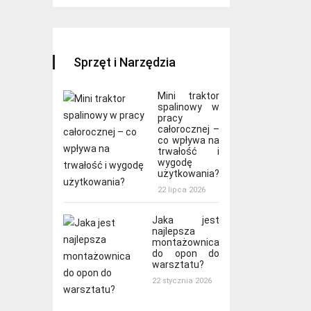
Sprzęt i Narzędzia
Mini traktor
spalinowy w
pracy
całorocznej –
co wpływa na
trwałość i
wygodę
użytkowania?
22 lipca 2026
Jaka jest
najlepsza
montażownica
do opon do
warsztatu?
22 stycznia 2026