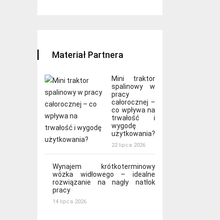
Materiał Partnera
Mini traktor
spalinowy w
pracy
całorocznej –
co wpływa na
trwałość i
wygodę
użytkowania?
22 lipca 2026
Wynajem krótkoterminowy
wózka widłowego – idealne
rozwiązanie na nagły natłok
pracy
14 lipca 2026