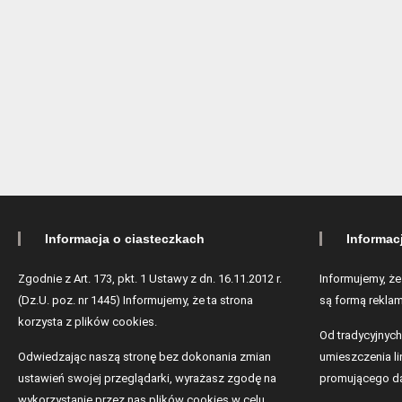
Informacja o ciasteczkach
Informac
Zgodnie z Art. 173, pkt. 1 Ustawy z dn. 16.11.2012 r.
Informujemy, że
(Dz.U. poz. nr 1445) Informujemy, że ta strona
są formą reklam
korzysta z plików cookies.
Od tradycyjnych
Odwiedzając naszą stronę bez dokonania zmian
umieszczenia lin
ustawień swojej przeglądarki, wyrażasz zgodę na
promującego da
wykorzystanie przez nas plików cookies w celu