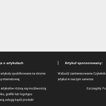
ja o artykułach
Artykuł sponsorowany:
 artykuły opublikowane na stronie
Wzbudź zainteresowanie Czytelnik
y internetowej.
artykuł w naszym serwisie.
 artykułów różnią się możliwością
Szczegóły:
Pu
ku, grafiki lub logotypu
ną usługę bądź produkt