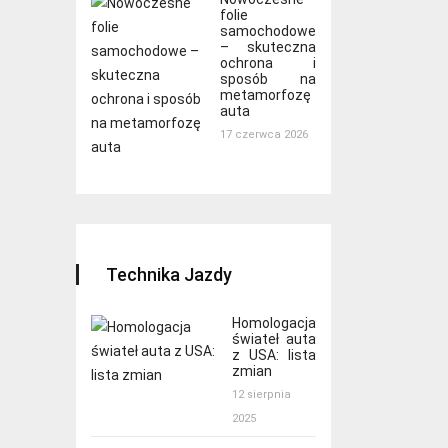
folie
samochodowe
– skuteczna
ochrona i
sposób na
metamorfozę
auta
17 czerwca 2026
Technika Jazdy
Homologacja
świateł auta
z USA: lista
zmian
12 sierpnia
2025