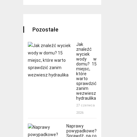
Pozostałe
Jak
znaleźć
wyciek
wody w
domu? 15
miejsc,
które
warto
sprawdzić
zanim
wezwiesz
hydraulika
27 czerwca
2026
Naprawy
powypadkowe?
Sprawdź, na co