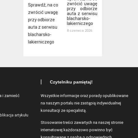
zwrócić uwagę
przy odbiorze
auta z serwisu
blacharsko-
lakierniczego
8 czerwca 2026
Czytelniku pamiętaj!
a i zamieść
Wszystkie informacje oraz porady opublikowane
na naszym portalu nie zastąpią indywidualnej
konsultacji ze specjalistą.
blikacja artykułu
Stosowanie treści zawartych na naszej stronie
internetowej każdorazowo powinno być
konsultowane z osobą o odpowiednich