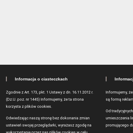
Informacja o ciasteczkach
Informac
Zgodnie z Art. 173, pkt. 1 Ustawy z dn. 16.11.2012 r.
Informujemy, że
(Dz.U. poz. nr 1445) Informujemy, że ta strona
są formą reklam
korzysta z plików cookies.
Od tradycyjnych
Odwiedzając naszą stronę bez dokonania zmian
umieszczenia lin
ustawień swojej przeglądarki, wyrażasz zgodę na
promującego da
wykorzystanie przez nas plików cookies w celu