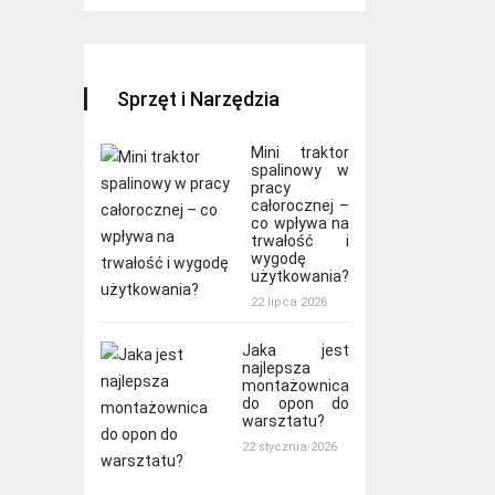
Sprzęt i Narzędzia
Mini traktor
spalinowy w
pracy
całorocznej –
co wpływa na
trwałość i
wygodę
użytkowania?
22 lipca 2026
Jaka jest
najlepsza
montażownica
do opon do
warsztatu?
22 stycznia 2026