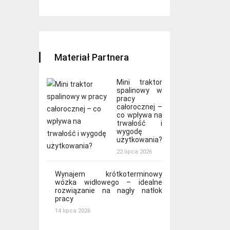
Materiał Partnera
Mini traktor
spalinowy w
pracy
całorocznej –
co wpływa na
trwałość i
wygodę
użytkowania?
22 lipca 2026
Wynajem krótkoterminowy
wózka widłowego – idealne
rozwiązanie na nagły natłok
pracy
14 lipca 2026