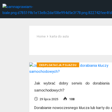
Home
karta do auta
Tag:
karta do auta
EKSPLOATACJA POJAZDU
Jak wybrać dobry serwis do dorabiania 
samochodowych?
29 lipca 2025
108
Dorabianie nowoczesnego klucza lub karty do 