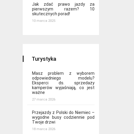
Jak zdać prawo jazdy za
pierwszym razem? 10
skutecznych porad!
10 marca 2025
Turystyka
Masz problem z wyborem
odpowiedniego modelu?
Eksperci ds. sprzedaży
kamperów wyjaśniają, co jest
ważne
27 marca 2026
Przejazdy z Polski do Niemiec –
wygodne busy codziennie pod
Twoje drzwi
18 marca 2026