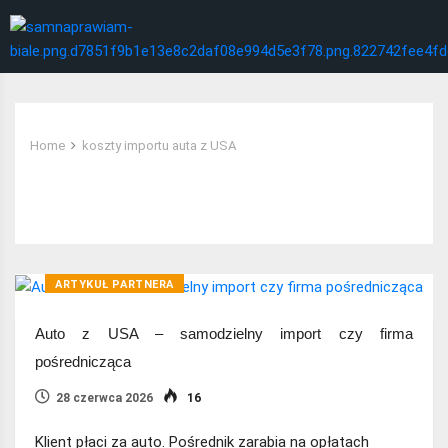
Home
koszty importu auta z USA
Tag:
koszty importu auta z USA
ARTYKUŁ PARTNERA
Auto z USA – samodzielny import czy firma
pośrednicząca
28 czerwca 2026
16
Klient płaci za auto. Pośrednik zarabia na opłatach