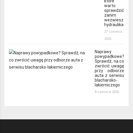
które
warto
sprawdzić
zanim
wezwiesz
hydraulika
27 czerwca
2026
Naprawy
powypadkowe?
Sprawdź, na co
zwrócić uwagę
przy odbiorze
auta z serwisu
blacharsko-
lakierniczego
8 czerwca 2026