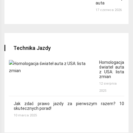
auta
17 czerwca 2026
Technika Jazdy
Homologacja
świateł auta
z USA: lista
zmian
12 sierpnia
2025
Jak zdać prawo jazdy za pierwszym razem? 10
skutecznych porad!
10 marca 2025