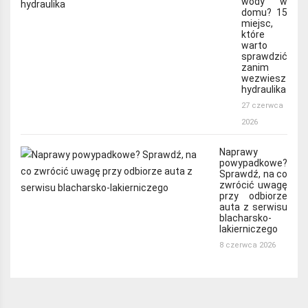
wody w
domu? 15
miejsc,
które
warto
sprawdzić
zanim
wezwiesz
hydraulika
27 czerwca
2026
Naprawy
powypadkowe?
Sprawdź, na co
zwrócić uwagę
przy odbiorze
auta z serwisu
blacharsko-
lakierniczego
8 czerwca 2026