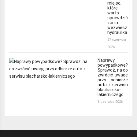
miejsc,
które
warto
sprawdzić
zanim
wezwiesz
hydraulika
27 czerwca
2026
Naprawy
powypadkowe?
Sprawdź, na co
zwrócić uwagę
przy odbiorze
auta z serwisu
blacharsko-
lakierniczego
8 czerwca 2026