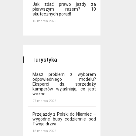
Jak zdać prawo jazdy za
pierwszym razem? 10
skutecznych porad!
10 marca 2025
Turystyka
Masz problem z wyborem
odpowiedniego modelu?
Eksperci ds. sprzedaży
kamperów wyjaśniają, co jest
ważne
27 marca 2026
Przejazdy z Polski do Niemiec –
wygodne busy codziennie pod
Twoje drzwi
18 marca 2026