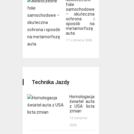
folie
samochodowe
– skuteczna
ochrona i
sposób na
metamorfozę
auta
17 czerwca 2026
Technika Jazdy
Homologacja
świateł auta
z USA: lista
zmian
12 sierpnia
2025