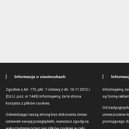
Informacja o ciasteczkach
Informac
Zgodnie z Art. 173, pkt. 1 Ustawy z dn. 16.11.2012 r.
Informujemy, że
(Dz.U. poz. nr 1445) Informujemy, że ta strona
są formą reklam
korzysta z plików cookies.
Od tradycyjnych
Odwiedzając naszą stronę bez dokonania zmian
umieszczenia lin
ustawień swojej przeglądarki, wyrażasz zgodę na
promującego da
wykorzystanie przez nas plików cookies w celu