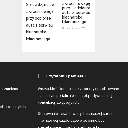
zwrócić uwagę
przy odbiorze
auta z serwisu
blacharsko-
lakierniczego
8 czerwca 2026
Czytelniku pamiętaj!
a i zamieść
Wszystkie informacje oraz porady opublikowane
na naszym portalu nie zastąpią indywidualnej
konsultacji ze specjalistą.
blikacja artykułu
Stosowanie treści zawartych na naszej stronie
internetowej każdorazowo powinno być
konsultowane z osobą o odpowiednich