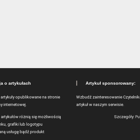
ja o artykułach
Artykuł sponsorowany:
 artykuły opublikowane na stronie
Wzbudź zainteresowanie Czytelnik
y internetowej.
artykuł w naszym serwisie.
 artykułów różnią się możliwością
Szczegóły:
Pu
ku, grafiki lub logotypu
ną usługę bądź produkt