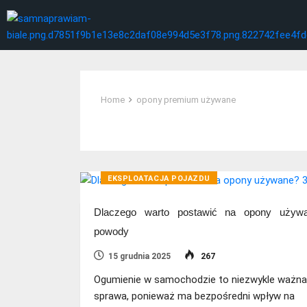
Home
opony premium używane
Tag:
opony premium używane
EKSPLOATACJA POJAZDU
Dlaczego warto postawić na opony używ
powody
15 grudnia 2025
267
Ogumienie w samochodzie to niezwykle ważna
sprawa, ponieważ ma bezpośredni wpływ na