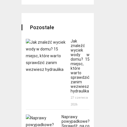
Pozostałe
Jak
znaleźć
wyciek
wody w
domu? 15
miejsc,
które
warto
sprawdzić
zanim
wezwiesz
hydraulika
27 czerwca
2026
Naprawy
powypadkowe?
Sprawdź, na co