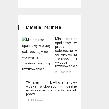
Materiał Partnera
Mini traktor
spalinowy w
pracy
całorocznej –
co wpływa na
trwałość i
wygodę
użytkowania?
22 lipca 2026
Wynajem krótkoterminowy
wózka widłowego – idealne
rozwiązanie na nagły natłok
pracy
14 lipca 2026