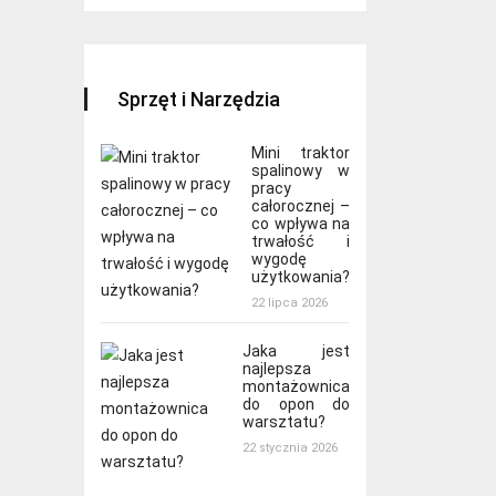
Sprzęt i Narzędzia
Mini traktor
spalinowy w
pracy
całorocznej –
co wpływa na
trwałość i
wygodę
użytkowania?
22 lipca 2026
Jaka jest
najlepsza
montażownica
do opon do
warsztatu?
22 stycznia 2026