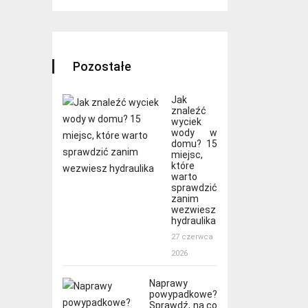
Pozostałe
Jak
znaleźć
wyciek
wody w
domu? 15
miejsc,
które
warto
sprawdzić
zanim
wezwiesz
hydraulika
27 czerwca
2026
Naprawy
powypadkowe?
Sprawdź, na co