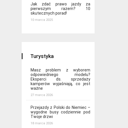
Jak zdać prawo jazdy za
pierwszym razem? 10
skutecznych porad!
10 marca 2025
Turystyka
Masz problem z wyborem
odpowiedniego modelu?
Eksperci ds. sprzedaży
kamperów wyjaśniają, co jest
ważne
27 marca 2026
Przejazdy z Polski do Niemiec –
wygodne busy codziennie pod
Twoje drzwi
18 marca 2026