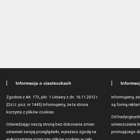
Informacja o ciasteczkach
Informac
Zgodnie z Art. 173, pkt. 1 Ustawy z dn. 16.11.2012 r.
Informujemy, że
(Dz.U. poz. nr 1445) Informujemy, że ta strona
są formą reklam
korzysta z plików cookies.
Od tradycyjnych
Odwiedzając naszą stronę bez dokonania zmian
umieszczenia lin
ustawień swojej przeglądarki, wyrażasz zgodę na
promującego da
wykorzystanie przez nas plików cookies w celu