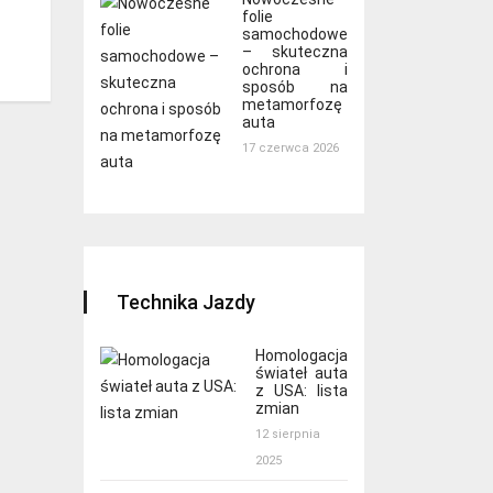
folie
samochodowe
– skuteczna
ochrona i
sposób na
metamorfozę
auta
17 czerwca 2026
Technika Jazdy
Homologacja
świateł auta
z USA: lista
zmian
12 sierpnia
2025