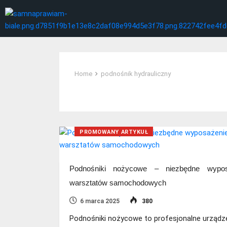
Home
podnośnik hydrauliczny
Tag:
podnośnik hydrauliczny
PROMOWANY ARTYKUŁ
Podnośniki nożycowe – niezbędne wypos
warsztatów samochodowych
6 marca 2025
380
Podnośniki nożycowe to profesjonalne urządz