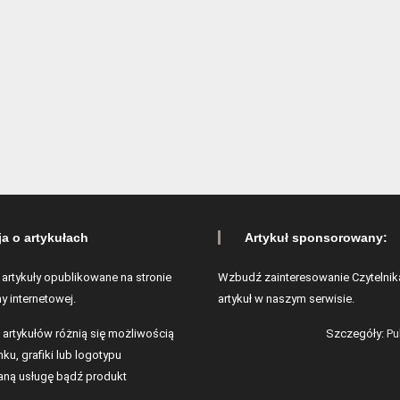
ja o artykułach
Artykuł sponsorowany:
 artykuły opublikowane na stronie
Wzbudź zainteresowanie Czytelnik
y internetowej.
artykuł w naszym serwisie.
 artykułów różnią się możliwością
Szczegóły:
Pu
ku, grafiki lub logotypu
ną usługę bądź produkt