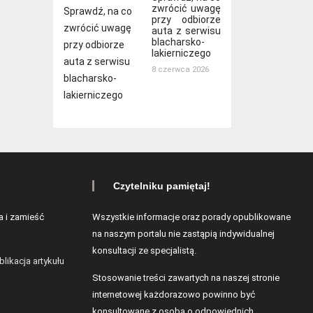
zwrócić uwagę
przy odbiorze
auta z serwisu
blacharsko-
lakierniczego
8 czerwca 2026
Czytelniku pamiętaj!
a i zamieść
Wszystkie informacje oraz porady opublikowane
na naszym portalu nie zastąpią indywidualnej
konsultacji ze specjalistą.
blikacja artykułu
Stosowanie treści zawartych na naszej stronie
internetowej każdorazowo powinno być
konsultowane z osobą o odpowiednich