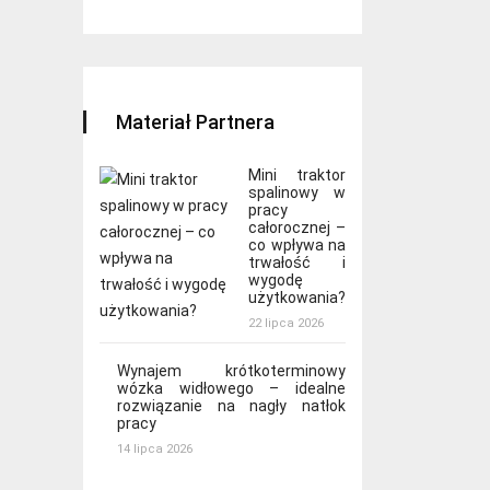
Materiał Partnera
Mini traktor
spalinowy w
pracy
całorocznej –
co wpływa na
trwałość i
wygodę
użytkowania?
22 lipca 2026
Wynajem krótkoterminowy
wózka widłowego – idealne
rozwiązanie na nagły natłok
pracy
14 lipca 2026