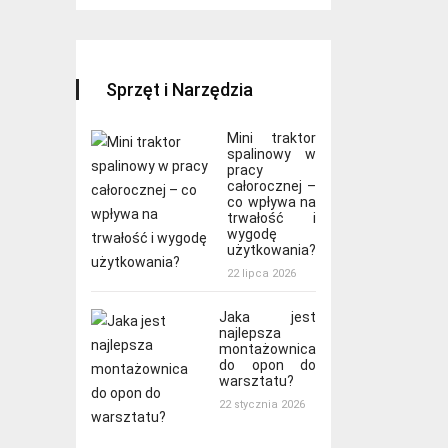
Sprzęt i Narzędzia
Mini traktor
spalinowy w
pracy
całorocznej –
co wpływa na
trwałość i
wygodę
użytkowania?
22 lipca 2026
Jaka jest
najlepsza
montażownica
do opon do
warsztatu?
22 stycznia 2026