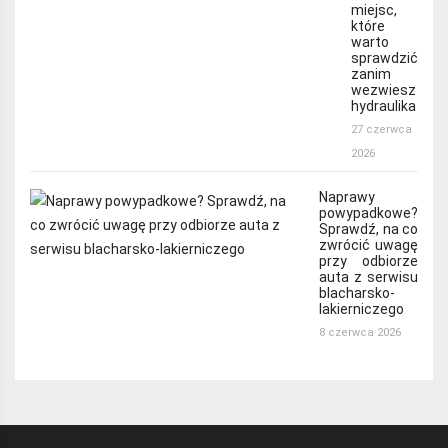
miejsc,
które
warto
sprawdzić
zanim
wezwiesz
hydraulika
27 czerwca
2026
Naprawy
powypadkowe?
Sprawdź, na co
zwrócić uwagę
przy odbiorze
auta z serwisu
blacharsko-
lakierniczego
8 czerwca 2026