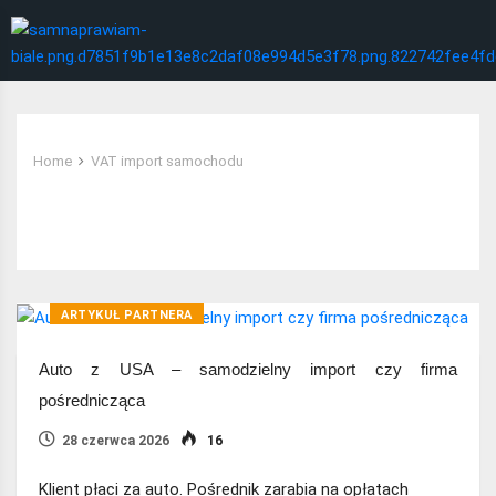
Home
VAT import samochodu
Tag:
VAT import samochodu
ARTYKUŁ PARTNERA
Auto z USA – samodzielny import czy firma
pośrednicząca
28 czerwca 2026
16
Klient płaci za auto. Pośrednik zarabia na opłatach