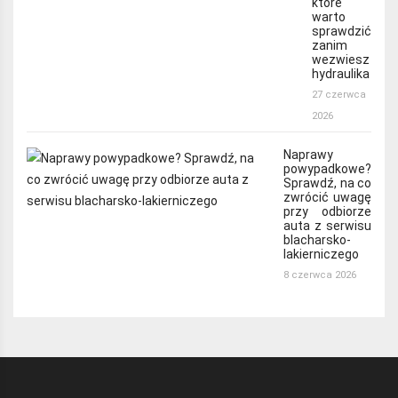
które
warto
sprawdzić
zanim
wezwiesz
hydraulika
27 czerwca
2026
Naprawy
powypadkowe?
Sprawdź, na co
zwrócić uwagę
przy odbiorze
auta z serwisu
blacharsko-
lakierniczego
8 czerwca 2026