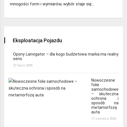
mnogości form i wymiarów, wybór staje się…
Eksploatacja Pojazdu
Opony Lanvigator – dla kogo budżetowa marka ma realny
sens
27 lipca 2026
Nowoczesne
folie
samochodowe
– skuteczna
ochrona i
sposób na
metamorfozę
auta
17 czerwca 2026