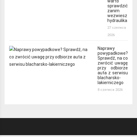
warto
sprawdzić
zanim
wezwiesz
hydraulika
27 czerwca
2026
Naprawy
powypadkowe?
Sprawdź, na co
zwrócić uwagę
przy odbiorze
auta z serwisu
blacharsko-
lakierniczego
8 czerwca 2026