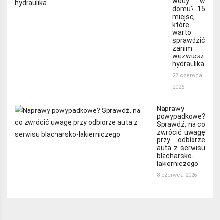
wody w
domu? 15
miejsc,
które
warto
sprawdzić
zanim
wezwiesz
hydraulika
27 czerwca
2026
Naprawy
powypadkowe?
Sprawdź, na co
zwrócić uwagę
przy odbiorze
auta z serwisu
blacharsko-
lakierniczego
8 czerwca 2026