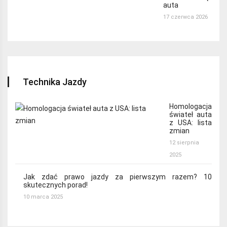
auta
17 czerwca 2026
Technika Jazdy
Homologacja
świateł auta
z USA: lista
zmian
12 sierpnia
2025
Jak zdać prawo jazdy za pierwszym razem? 10
skutecznych porad!
10 marca 2025