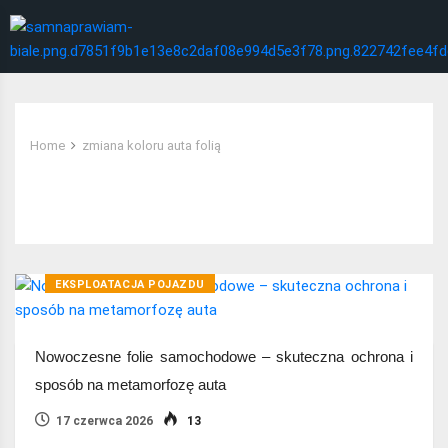
Home
zmiana koloru auta folią
Tag:
zmiana koloru auta folią
EKSPLOATACJA POJAZDU
Nowoczesne folie samochodowe – skuteczna ochrona i
sposób na metamorfozę auta
17 czerwca 2026
13