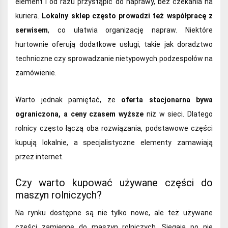
element i od razu przystąpić do naprawy, bez czekania na
kuriera.
Lokalny sklep często prowadzi też współpracę z
serwisem
, co ułatwia organizację napraw. Niektóre
hurtownie oferują dodatkowe usługi, takie jak doradztwo
techniczne czy sprowadzanie nietypowych podzespołów na
zamówienie.
Warto jednak pamiętać, że
oferta stacjonarna bywa
ograniczona, a ceny czasem wyższe
niż w sieci. Dlatego
rolnicy często łączą oba rozwiązania, podstawowe części
kupują lokalnie, a specjalistyczne elementy zamawiają
przez internet.
Czy warto kupować używane części do
maszyn rolniczych?
Na rynku dostępne są nie tylko nowe, ale też używane
części zamienne do maszyn rolniczych. Sięgają po nie