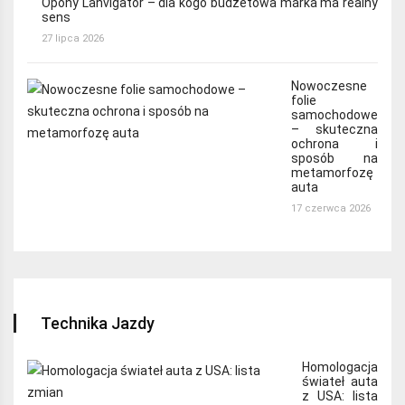
Opony Lanvigator – dla kogo budżetowa marka ma realny
sens
27 lipca 2026
Nowoczesne
folie
samochodowe
– skuteczna
ochrona i
sposób na
metamorfozę
auta
17 czerwca 2026
Technika Jazdy
Homologacja
świateł auta
z USA: lista