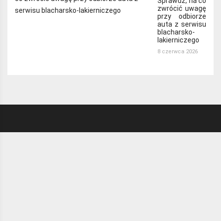
Sprawdź, na co
zwrócić uwagę
przy odbiorze
auta z serwisu
blacharsko-
lakierniczego
8 czerwca 2026