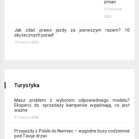
zmian
12 sierpnia
2025
Jak zdać prawo jazdy za pierwszym razem? 10
skutecznych porad!
10 marca 2025
Turystyka
Masz problem z wyborem odpowiedniego modelu?
Eksperci ds. sprzedaży kamperów wyjaśniają, co jest
ważne
27 marca 2026
Przejazdy z Polski do Niemiec – wygodne busy codziennie
pod Twoje drzwi