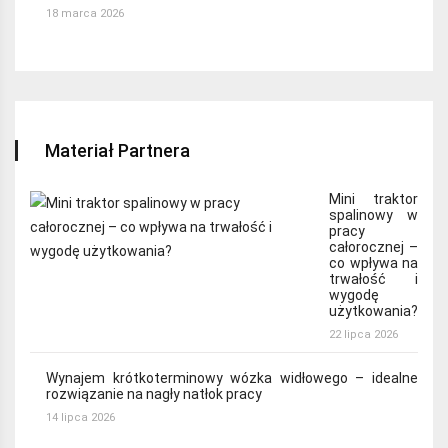
18 marca 2026
Materiał Partnera
Mini traktor
spalinowy w
pracy
całorocznej –
co wpływa na
trwałość i
wygodę
użytkowania?
22 lipca 2026
Wynajem krótkoterminowy wózka widłowego – idealne
rozwiązanie na nagły natłok pracy
14 lipca 2026