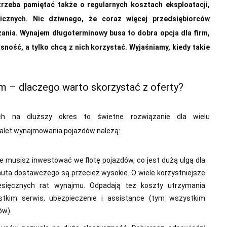
trzeba pamiętać także o regularnych kosztach eksploatacji,
nicznych. Nic dziwnego, że coraz więcej przedsiębiorców
zania. Wynajem długoterminowy busa to dobra opcja dla firm,
sność, a tylko chcą z nich korzystać. Wyjaśniamy, kiedy takie
m – dlaczego warto skorzystać z oferty?
 na dłuższy okres to świetne rozwiązanie dla wielu
zalet wynajmowania pojazdów należą:
e musisz inwestować we flotę pojazdów, co jest dużą ulgą dla
auta dostawczego są przecież wysokie. O wiele korzystniejsze
iesięcznych rat wynajmu. Odpadają też koszty utrzymania
stkim serwis, ubezpieczenie i assistance (tym wszystkim
ów).