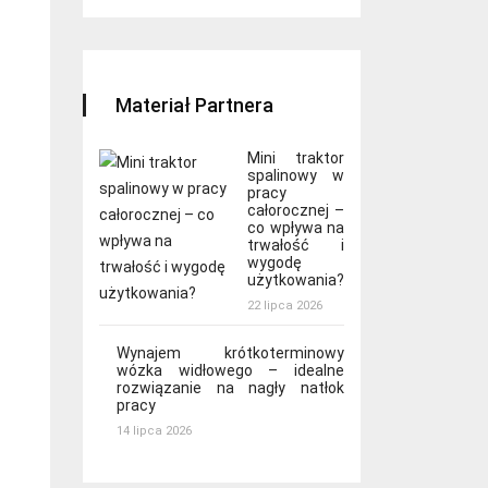
Materiał Partnera
Mini traktor
spalinowy w
pracy
całorocznej –
co wpływa na
trwałość i
wygodę
użytkowania?
22 lipca 2026
Wynajem krótkoterminowy
wózka widłowego – idealne
rozwiązanie na nagły natłok
pracy
14 lipca 2026