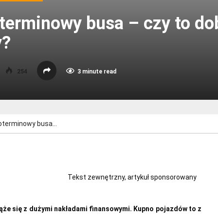
erminowy busa – czy to dob
y?
254
3 minute read
oterminowy busa…
Tekst zewnętrzny, artykuł sponsorowany
iąże się z dużymi nakładami finansowymi. Kupno pojazdów to z