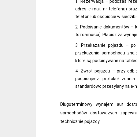
Rezerwacja – podczas rezer
adres e-mail, nr telefonu) or
telefon lub osobiście w siedzib
Podpisanie dokumentów – ko
tożsamości). Płacisz za wynaje
Przekazanie pojazdu – po
przekazania samochodu znajd
które są podpisywane na tablec
Zwrot pojazdu – przy odbi
podpisujesz protokół zdani
standardowo przesyłany na e-m
Długoterminowy wynajem aut dosta
samochodów dostawczych zapewnia 
technicznie pojazdy.