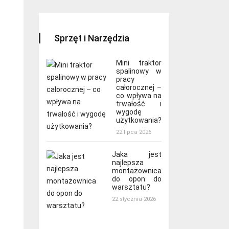
Sprzęt i Narzędzia
Mini traktor
spalinowy w
pracy
całorocznej –
co wpływa na
trwałość i
wygodę
użytkowania?
22 lipca 2026
Jaka jest
najlepsza
montażownica
do opon do
warsztatu?
22 stycznia 2026