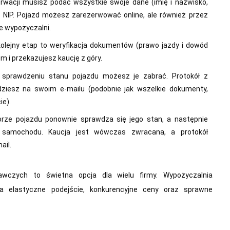
wacji musisz podać wszystkie swoje dane (imię i nazwisko,
az NIP. Pojazd możesz zarezerwować online, ale również przez
ie wypożyczalni.
lejny etap to weryfikacja dokumentów (prawo jazdy i dowód
m i przekazujesz kaucję z góry.
 sprawdzeniu stanu pojazdu możesz je zabrać. Protokół z
ziesz na swoim e-mailu (podobnie jak wszelkie dokumenty,
ie).
orze pojazdu ponownie sprawdza się jego stan, a następnie
a samochodu. Kaucja jest wówczas zwracana, a protokół
ail.
wczych to świetna opcja dla wielu firmy. Wypożyczalnia
elastyczne podejście, konkurencyjne ceny oraz sprawne