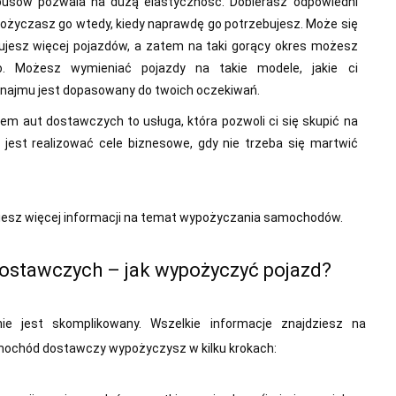
usów pozwala na dużą elastyczność. Dobierasz odpowiedni
pożyczasz go wtedy, kiedy naprawdę go potrzebujesz. Może się
ujesz więcej pojazdów, a zatem na taki gorący okres możesz
. Możesz wymieniać pojazdy na takie modele, jakie ci
ynajmu jest dopasowany do twoich oczekiwań.
jem aut dostawczych to usługa, która pozwoli ci się skupić na
ej jest realizować cele biznesowe, gdy nie trzeba się martwić
iesz więcej informacji na temat wypożyczania samochodów.
tawczych – jak wypożyczyć pojazd?
e jest skomplikowany. Wszelkie informacje znajdziesz na
mochód dostawczy wypożyczysz w kilku krokach: