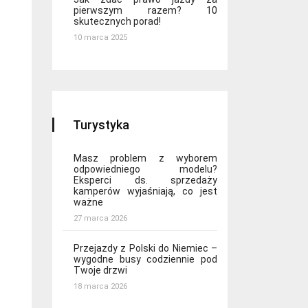
pierwszym razem? 10
skutecznych porad!
10 marca 2025
Turystyka
Masz problem z wyborem
odpowiedniego modelu?
Eksperci ds. sprzedaży
kamperów wyjaśniają, co jest
ważne
27 marca 2026
Przejazdy z Polski do Niemiec –
wygodne busy codziennie pod
Twoje drzwi
18 marca 2026