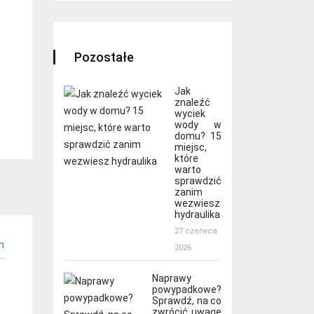
Pozostałe
Jak
znaleźć
wyciek
wody w
domu? 15
miejsc,
które
warto
sprawdzić
zanim
wezwiesz
hydraulika
27 czerwca
n
2026
Naprawy
powypadkowe?
Sprawdź, na co
zwrócić uwagę