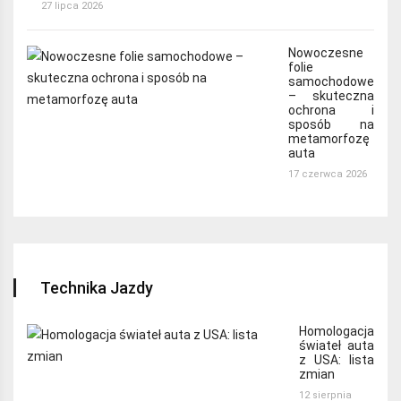
27 lipca 2026
Nowoczesne
folie
samochodowe
– skuteczna
ochrona i
sposób na
metamorfozę
auta
17 czerwca 2026
Technika Jazdy
Homologacja
świateł auta
z USA: lista
zmian
12 sierpnia