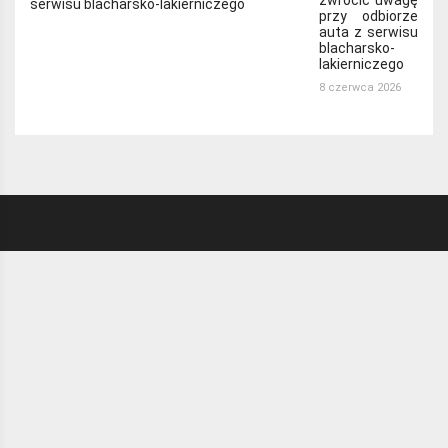
zwrócić uwagę
przy odbiorze
auta z serwisu
blacharsko-
lakierniczego
8 czerwca 2026