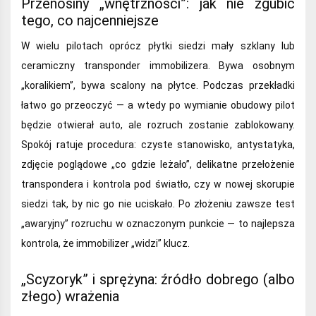
Przenosiny „wnętrzności”: jak nie zgubić
tego, co najcenniejsze
W wielu pilotach oprócz płytki siedzi mały szklany lub
ceramiczny transponder immobilizera. Bywa osobnym
„koralikiem”, bywa scalony na płytce. Podczas przekładki
łatwo go przeoczyć — a wtedy po wymianie obudowy pilot
będzie otwierał auto, ale rozruch zostanie zablokowany.
Spokój ratuje procedura: czyste stanowisko, antystatyka,
zdjęcie poglądowe „co gdzie leżało”, delikatne przełożenie
transpondera i kontrola pod światło, czy w nowej skorupie
siedzi tak, by nic go nie uciskało. Po złożeniu zawsze test
„awaryjny” rozruchu w oznaczonym punkcie — to najlepsza
kontrola, że immobilizer „widzi” klucz.
„Scyzoryk” i sprężyna: źródło dobrego (albo
złego) wrażenia