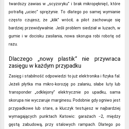
twardszy zawias w „scyzoryku” i brak mikropęknięć, które
potrafią „uciec” sprężynie. To dlatego po samej wymianie
często czujesz, że „klik” wrócił, a pilot zachowuje się
bardziej przewidywalnie. Jeśli problem siedział w luzach, w
gumie i w docisku zasilania, nowa skorupa robi robotę od
razu.
Dlaczego „nowy plastik” nie przywraca
zasięgu w każdym przypadku
Zasięg i stabilność odpowiedzi to już elektronika i fizyka fal.
Jeżeli płytka ma mikro‑korozję po zalaniu, słabe luty lub
transponder „odklejony” elektrycznie po upadku, sama
skorupa nie wyczaruje marginesu. Podobnie gdy ogniwo jest
przypadkowe lub stare, a kluczyk testujesz w najbardziej
wymagających punktach Katowic: garażach −2, między
gęstą zabudową, przy stalowych rampach. Dlatego po