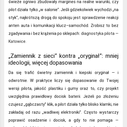
świeże ogniwo zbudowały margines na realne warunki, czy
pilot działa tylko „w salonie”. Jeśli gdziekolwiek wychodzi „na
styk”, najkrótszą drogą do spokoju jest sprawdzenie reakcji
anten auta i komunikacji klucz–samochód. Zrobisz to bez
zgadywania i bez krążenia po sklepach:
diagnostyka pilota —
Katowice
.
„Zamiennik z sieci” kontra „oryginał”: mniej
ideologii, więcej dopasowania
Da się trafić świetny zamiennik i kiepski oryginał — i
odwrotnie. W praktyce liczy się dopasowanie do Twojej
wersji pilota, jakość plastiku i gumy oraz to, czy projekt
uwzględnia prawidłowy docisk baterii. Jeżeli po złożeniu
czujesz „gąbczasty” klik, a pilot działa tylko blisko klamki, nie
zakładaj od razu „wadliwej elektroniki”. Często wystarczy
poprawić osadzenie i docisk, a gdy to nie pomaga —