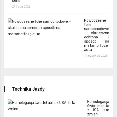
sens
27 lipca 2026
Nowoczesne
folie
samochodowe
– skuteczna
ochrona i
sposób na
metamorfozę
auta
17 czerwca 2026
Technika Jazdy
Homologacja
świateł auta
z USA: lista
zmian