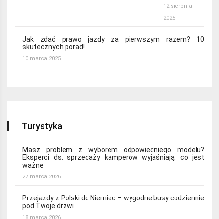
12 sierpnia
2025
Jak zdać prawo jazdy za pierwszym razem? 10
skutecznych porad!
10 marca 2025
Turystyka
Masz problem z wyborem odpowiedniego modelu?
Eksperci ds. sprzedaży kamperów wyjaśniają, co jest
ważne
27 marca 2026
Przejazdy z Polski do Niemiec – wygodne busy codziennie
pod Twoje drzwi
18 marca 2026