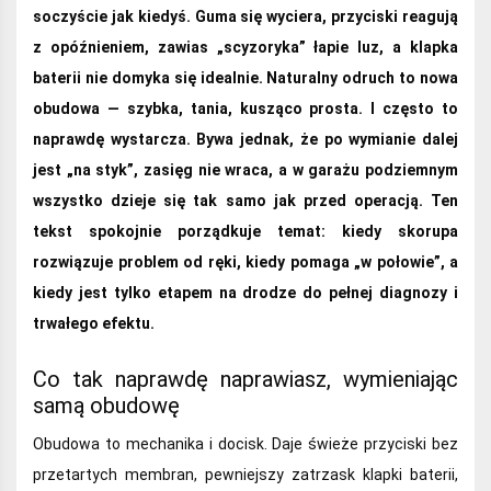
soczyście jak kiedyś. Guma się wyciera, przyciski reagują
z opóźnieniem, zawias „scyzoryka” łapie luz, a klapka
baterii nie domyka się idealnie. Naturalny odruch to nowa
obudowa — szybka, tania, kusząco prosta. I często to
naprawdę wystarcza. Bywa jednak, że po wymianie dalej
jest „na styk”, zasięg nie wraca, a w garażu podziemnym
wszystko dzieje się tak samo jak przed operacją. Ten
tekst spokojnie porządkuje temat: kiedy skorupa
rozwiązuje problem od ręki, kiedy pomaga „w połowie”, a
kiedy jest tylko etapem na drodze do pełnej diagnozy i
trwałego efektu.
Co tak naprawdę naprawiasz, wymieniając
samą obudowę
Obudowa to mechanika i docisk. Daje świeże przyciski bez
przetartych membran, pewniejszy zatrzask klapki baterii,