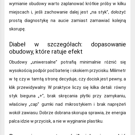
wymianie obudowy warto zaplanować krótkie próby w kilku
miejscach i, jeśli zachowanie dalej jest „na styk”, dołożyć
prostą diagnostykę na aucie zamiast zamawiać kolejną
skorupę.
Diabeł w szczegółach: dopasowanie
obudowy, które ratuje efekt
Obudowy „uniwersalne” potrafią minimalnie różnić się
wysokością podpór pod baterię i skokiem przycisku. Milimetr
w tę czy w tamtą stronę decyduje, czy docisk jest pewny, a
klik przewidywalny. W praktyce liczy się kilka detali: równy
styk bieguna „+”, brak skręcania płytki przy zamykaniu,
właściwy „cap” gumki nad mikrostykiem i brak naprężeń
wokół zawiasu. Dobrze dobrana skorupa sprawia, że energia
palca idzie w przycisk, a nie w wyginanie plastiku.