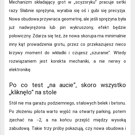
Mechanizm składający grot w „scyzoryku” pracuje setki
razy. Słabnie sprężyna, wyrabia się oś i gubi się precyzja.
Nowa obudowa przywraca geometrię, ale jeśli sprężyna była
już nadwyrężona lub pin wykruszony, efekt będzie
połowiczny. Zdarza się też, że nowa skorupa ma minimalnie
inny kąt prowadzenia grotu, przez co przekazujesz nieco
krzywy moment do wkładki i czujesz „szuranie”. Wtedy
rozwiązaniem jest korekta mechaniki, a nie nerwy o
elektronikę.
Po co test „na aucie”, skoro wszystko
„kliknęło” na stole
Stół nie ma garażu podziemnego, stalowych belek i betonu.
Po złożeniu pilota warto wyjść na otwarty parking, potem
zjechać na −2, a na końcu przejść między wysoką
zabudową. Takie trzy próby pokazują, czy nowa obudowa i