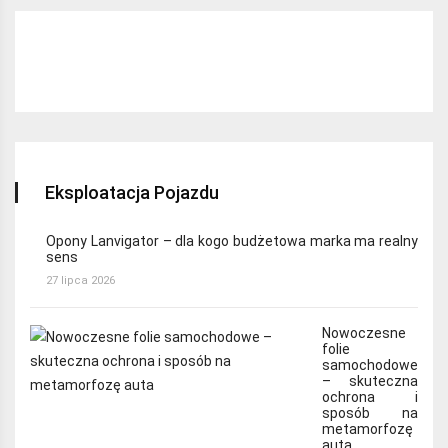
Najchętniej czytane:
Eksploatacja Pojazdu
Opony Lanvigator – dla kogo budżetowa marka ma realny
sens
27 lipca 2026
Nowoczesne
folie
samochodowe
– skuteczna
ochrona i
sposób na
metamorfozę
auta