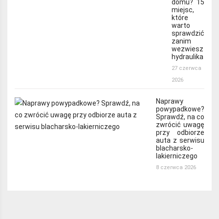
domu? 15
miejsc,
które
warto
sprawdzić
zanim
wezwiesz
hydraulika
27 czerwca
2026
Naprawy
powypadkowe?
Sprawdź, na co
zwrócić uwagę
przy odbiorze
auta z serwisu
blacharsko-
lakierniczego
8 czerwca 2026