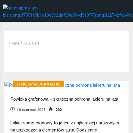
Home
D.S. Cars
Tag:
D.S. Cars
EKSPLOATACJA POJAZDU
Powłoka grafenowa – skuteczna ochrona lakieru na lata
10 czerwca 2025
202
Lakier samochodowy to jeden z najbardziej narażonych
na uszkodzenia elementów auta. Codzienne