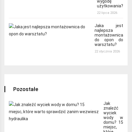
wygodę
użytkowania?
22 lipca 2026
Jaka jest
najlepsza
montażownica
do opon do
warsztatu?
22 stycznia 2026
Pozostałe
Jak
znaleźć
wyciek
wody w
domu? 15
miejsc,
które