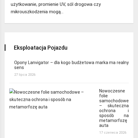
użytkowanie, promienie UV, sól drogowa czy
mikrouszkodzenia mogą…
Eksploatacja Pojazdu
Opony Lanvigator – dla kogo budżetowa marka ma realny
sens
27 lipca 2026
Nowoczesne
folie
samochodowe
– skuteczna
ochrona i
sposób na
metamorfozę
auta
17 czerwca 2026