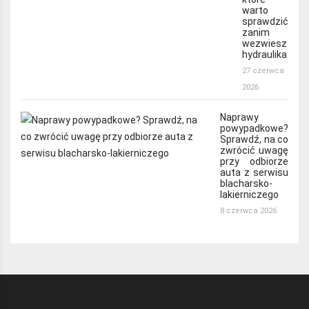
warto
sprawdzić
zanim
wezwiesz
hydraulika
27 czerwca
2026
Naprawy
powypadkowe?
Sprawdź, na co
zwrócić uwagę
przy odbiorze
auta z serwisu
blacharsko-
lakierniczego
8 czerwca 2026