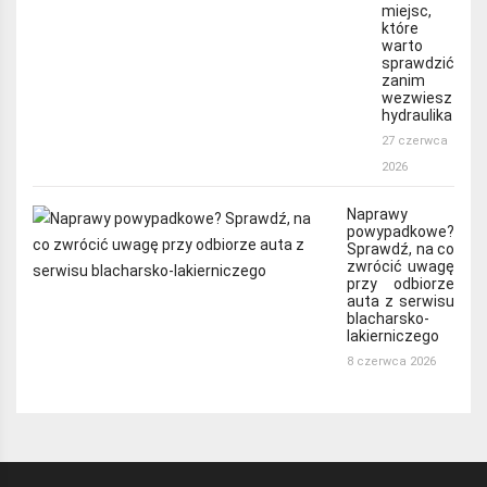
miejsc,
które
warto
sprawdzić
zanim
wezwiesz
hydraulika
27 czerwca
2026
Naprawy
powypadkowe?
Sprawdź, na co
zwrócić uwagę
przy odbiorze
auta z serwisu
blacharsko-
lakierniczego
8 czerwca 2026