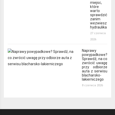
miejsc,
które
warto
sprawdzić
zanim
wezwiesz
hydraulika
27 czerwca
2026
Naprawy
powypadkowe?
Sprawdź, na co
zwrócić uwagę
przy odbiorze
auta z serwisu
blacharsko-
lakierniczego
8 czerwca 2026