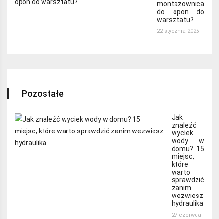
montażownica
do opon do
warsztatu?
22 stycznia 2026
Pozostałe
Jak
znaleźć
wyciek
wody w
domu? 15
miejsc,
które
warto
sprawdzić
zanim
wezwiesz
hydraulika
27 czerwca