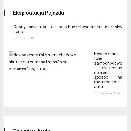
Eksploatacja Pojazdu
Opony Lanvigator – dla kogo budżetowa marka ma realny
sens
27 lipca 2026
Nowoczesne
folie
samochodowe
– skuteczna
ochrona i
sposób na
metamorfozę
auta
17 czerwca 2026
Technika Jazdy