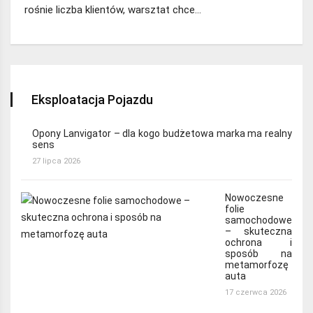
rośnie liczba klientów, warsztat chce…
Eksploatacja Pojazdu
Opony Lanvigator – dla kogo budżetowa marka ma realny
sens
27 lipca 2026
Nowoczesne
folie
samochodowe
– skuteczna
ochrona i
sposób na
metamorfozę
auta
17 czerwca 2026