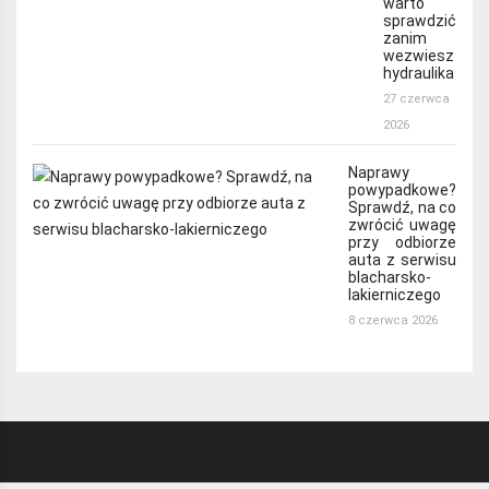
warto
sprawdzić
zanim
wezwiesz
hydraulika
27 czerwca
2026
Naprawy
powypadkowe?
Sprawdź, na co
zwrócić uwagę
przy odbiorze
auta z serwisu
blacharsko-
lakierniczego
8 czerwca 2026