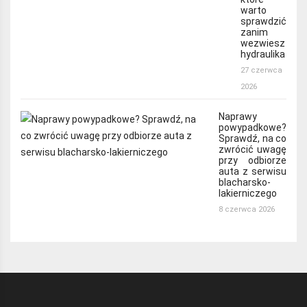
warto
sprawdzić
zanim
wezwiesz
hydraulika
27 czerwca
2026
Naprawy
powypadkowe?
Sprawdź, na co
zwrócić uwagę
przy odbiorze
auta z serwisu
blacharsko-
lakierniczego
8 czerwca 2026