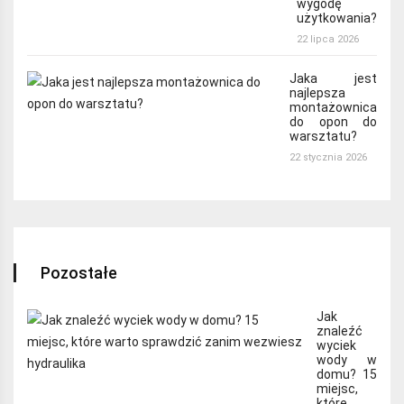
wygodę
użytkowania?
22 lipca 2026
Jaka jest
najlepsza
montażownica
do opon do
warsztatu?
22 stycznia 2026
Pozostałe
Jak
znaleźć
wyciek
wody w
domu? 15
miejsc,
które