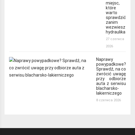
miejsc,
które
warto
sprawdzić
zanim
wezwiesz
hydraulika
27 czerwca
2026
Naprawy
powypadkowe?
Sprawdź, na co
zwrócić uwagę
przy odbiorze
auta z serwisu
blacharsko-
lakierniczego
8 czerwca 2026