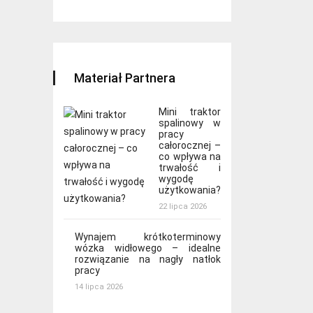
Materiał Partnera
Mini traktor
spalinowy w
pracy
całorocznej –
co wpływa na
trwałość i
wygodę
użytkowania?
22 lipca 2026
Wynajem krótkoterminowy
wózka widłowego – idealne
rozwiązanie na nagły natłok
pracy
14 lipca 2026