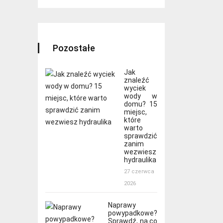
Pozostałe
Jak
znaleźć
wyciek
wody w
domu? 15
miejsc,
które
warto
sprawdzić
zanim
wezwiesz
hydraulika
27 czerwca
2026
Naprawy
powypadkowe?
Sprawdź, na co