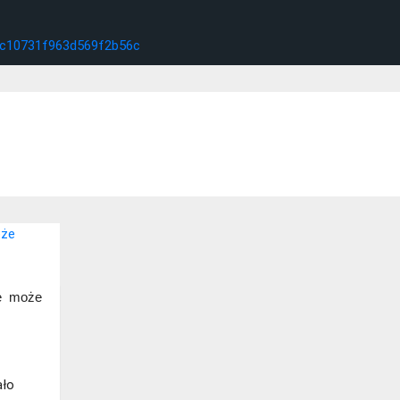
e może
ało