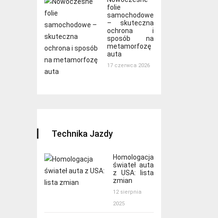
folie
samochodowe
– skuteczna
ochrona i
sposób na
metamorfozę
auta
17 czerwca 2026
Technika Jazdy
Homologacja
świateł auta
z USA: lista
zmian
12 sierpnia
2025