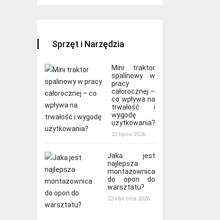
Sprzęt i Narzędzia
Mini traktor
spalinowy w
pracy
całorocznej –
co wpływa na
trwałość i
wygodę
użytkowania?
22 lipca 2026
Jaka jest
najlepsza
montażownica
do opon do
warsztatu?
22 stycznia 2026