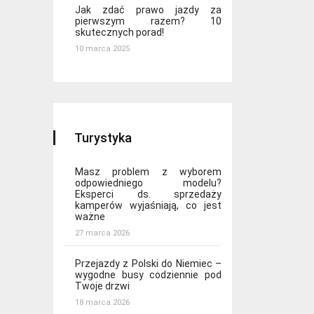
Jak zdać prawo jazdy za
pierwszym razem? 10
skutecznych porad!
10 marca 2025
Turystyka
Masz problem z wyborem
odpowiedniego modelu?
Eksperci ds. sprzedaży
kamperów wyjaśniają, co jest
ważne
27 marca 2026
Przejazdy z Polski do Niemiec –
wygodne busy codziennie pod
Twoje drzwi
18 marca 2026