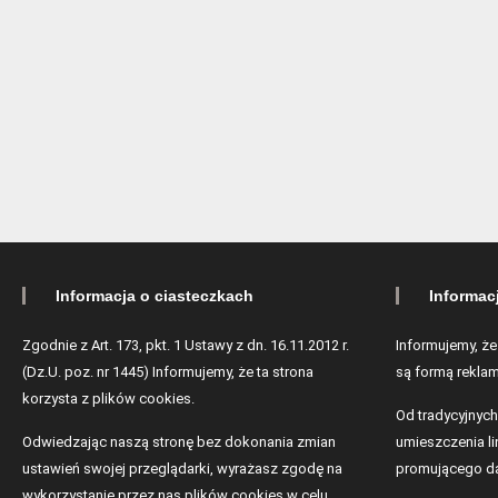
Informacja o ciasteczkach
Informac
Zgodnie z Art. 173, pkt. 1 Ustawy z dn. 16.11.2012 r.
Informujemy, że
(Dz.U. poz. nr 1445) Informujemy, że ta strona
są formą reklam
korzysta z plików cookies.
Od tradycyjnych
Odwiedzając naszą stronę bez dokonania zmian
umieszczenia lin
ustawień swojej przeglądarki, wyrażasz zgodę na
promującego da
wykorzystanie przez nas plików cookies w celu