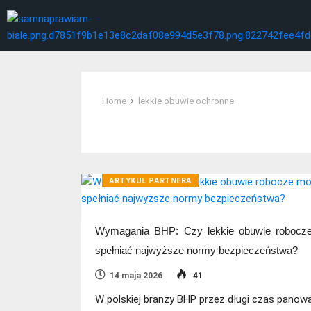
Home
lekkie obuwie ochronne
Tag:
lekkie obuwie ochronne
ARTYKUŁ PARTNERA
Wymagania BHP: Czy lekkie obuwie robocz
spełniać najwyższe normy bezpieczeństwa?
14 maja 2026
41
W polskiej branży BHP przez długi czas panow