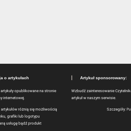
ja o artykułach
Artykuł sponsorowany:
 artykuły opublikowane na stronie
Wzbudź zainteresowanie Czytelnik
y internetowej.
artykuł w naszym serwisie.
 artykułów różnią się możliwością
Szczegóły:
Pu
ku, grafiki lub logotypu
ną usługę bądź produkt