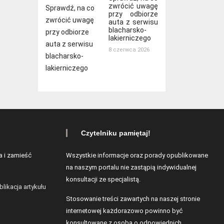
zwrócić uwagę
przy odbiorze
auta z serwisu
blacharsko-
lakierniczego
8 czerwca 2026
Czytelniku pamiętaj!
a i zamieść
Wszystkie informacje oraz porady opublikowane
na naszym portalu nie zastąpią indywidualnej
konsultacji ze specjalistą.
blikacja artykułu
Stosowanie treści zawartych na naszej stronie
internetowej każdorazowo powinno być
konsultowane z osobą o odpowiednich