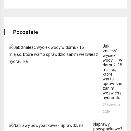
Pozostałe
Jak
znaleźć
wyciek
wody w
domu? 15
miejsc,
które
warto
sprawdzić
zanim
wezwiesz
hydraulika
27 czerwca
2026
Naprawy
powypadkowe?