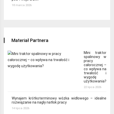
18 marca 2026
Materiał Partnera
Mini traktor
spalinowy w
pracy
całorocznej –
co wpływa na
trwałość i
wygodę
użytkowania?
22 lipca 2026
Wynajem krótkoterminowy wózka widłowego – idealne
rozwiązanie na nagły natłok pracy
14 lipca 2026