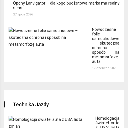
Opony Lanvigator – dla kogo budżetowa marka ma realny
sens
27 lipca 2026
Nowoczesne
folie
samochodowe
– skuteczna
ochrona i
sposób na
metamorfozę
auta
17 czerwca 2026
Technika Jazdy
Homologacja
świateł auta
z USA: lista