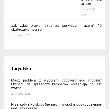
zmian
12 sierpnia
2025
Jak zdać prawo jazdy za pierwszym razem? 10
skutecznych porad!
10 marca 2025
Turystyka
Masz problem z wyborem odpowiedniego modelu?
Eksperci ds. sprzedaży kamperów wyjaśniają, co jest
ważne
27 marca 2026
Przejazdy z Polski do Niemiec – wygodne busy codziennie
pod Twoje drzwi