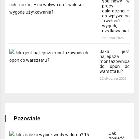
spalinowy w
pracy
całorocznej –
co wpływa na
trwałość i
wygodę
użytkowania?
22 lipca 2026
Jaka jest
najlepsza
montażownica
do opon do
warsztatu?
22 stycznia 2026
Pozostałe
Jak
znaleźć