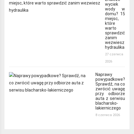
wyciek
wody w
domu? 15
miejsc,
które
warto
sprawdzić
zanim
wezwiesz
hydraulika
27 czerwca
2026
Naprawy
powypadkowe?
Sprawdź, na co
zwrócić uwagę
przy odbiorze
auta z serwisu
blacharsko-
lakierniczego
8 czerwca 2026