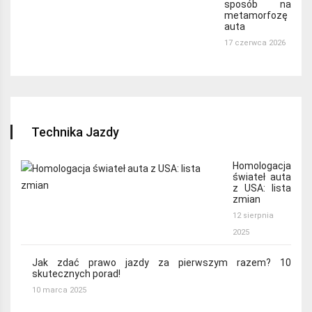
sposób na
metamorfozę
auta
17 czerwca 2026
Technika Jazdy
Homologacja
świateł auta
z USA: lista
zmian
12 sierpnia
2025
Jak zdać prawo jazdy za pierwszym razem? 10
skutecznych porad!
10 marca 2025