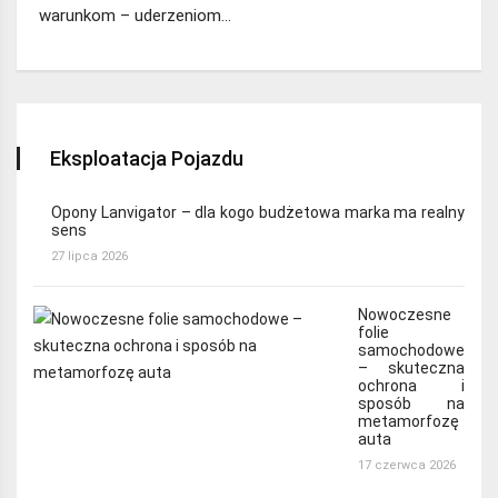
warunkom – uderzeniom…
Eksploatacja Pojazdu
Opony Lanvigator – dla kogo budżetowa marka ma realny
sens
27 lipca 2026
Nowoczesne
folie
samochodowe
– skuteczna
ochrona i
sposób na
metamorfozę
auta
17 czerwca 2026