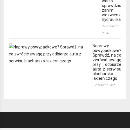
warto
sprawdzić
zanim
wezwiesz
hydraulika
27 czerwca
2026
Naprawy
powypadkowe?
Sprawdź, na co
zwrócić uwagę
przy odbiorze
auta z serwisu
blacharsko-
lakierniczego
8 czerwca 2026