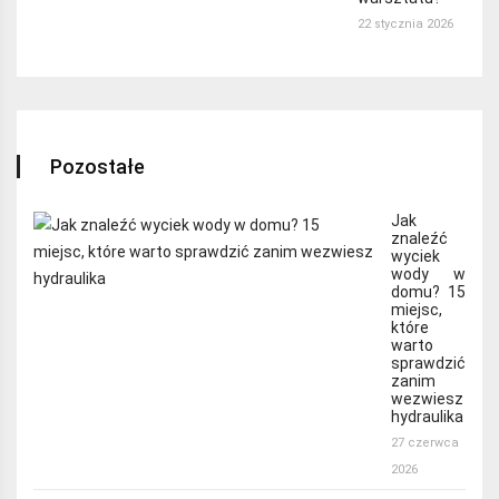
22 stycznia 2026
Pozostałe
Jak
znaleźć
wyciek
wody w
domu? 15
miejsc,
które
warto
sprawdzić
zanim
wezwiesz
hydraulika
27 czerwca
2026