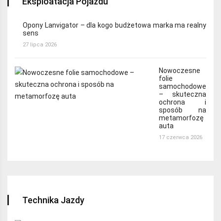
Eksploatacja Pojazdu
Opony Lanvigator – dla kogo budżetowa marka ma realny
sens
27 lipca 2026
Nowoczesne
folie
samochodowe
– skuteczna
ochrona i
sposób na
metamorfozę
auta
17 czerwca 2026
Technika Jazdy