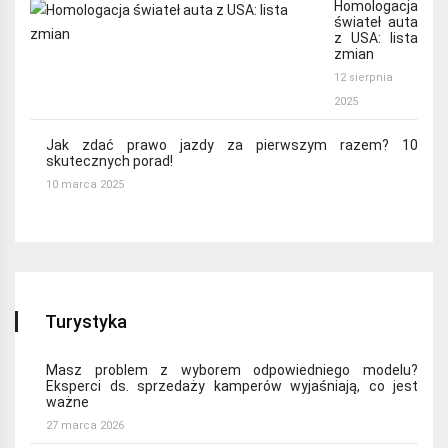
Homologacja
świateł auta
z USA: lista
zmian
12 sierpnia
2025
Jak zdać prawo jazdy za pierwszym razem? 10
skutecznych porad!
10 marca 2025
Turystyka
Masz problem z wyborem odpowiedniego modelu?
Eksperci ds. sprzedaży kamperów wyjaśniają, co jest
ważne
27 marca 2026