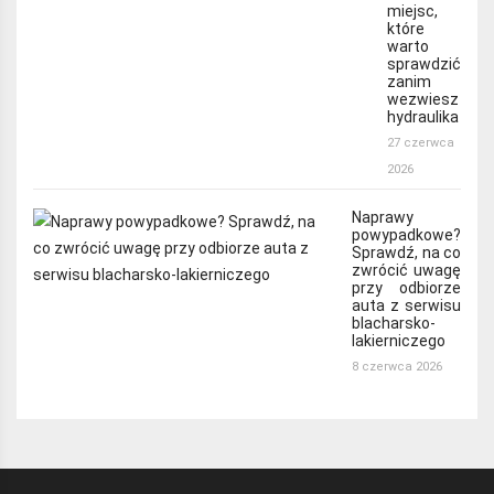
miejsc,
które
warto
sprawdzić
zanim
wezwiesz
hydraulika
27 czerwca
2026
Naprawy
powypadkowe?
Sprawdź, na co
zwrócić uwagę
przy odbiorze
auta z serwisu
blacharsko-
lakierniczego
8 czerwca 2026