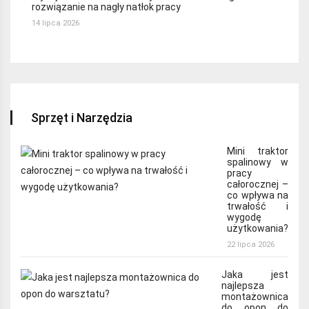
rozwiązanie na nagły natłok pracy
14 lipca 2026
Sprzęt i Narzędzia
Mini traktor
spalinowy w
pracy
całorocznej –
co wpływa na
trwałość i
wygodę
użytkowania?
22 lipca 2026
Jaka jest
najlepsza
montażownica
do opon do