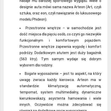
nadaje mu bardziej sportowego wyglądu. Wiele o
designie auta mówi sama nazwa Arteon (Art, czyli
sztuka, oraz eon, czyli nawiązanie do luksusowego
modelu Phideon).
Przestronne wnętrze – w samochodzie jest
dość miejsca dla pięciu osób, co czyni go niezwykle
funkcjonalnym i komfortowym pojazdem.
Przestronne wnętrze zapewnia wygodę i komfort
podróży. Dodatkowym atutem jest duży bagażnik
(563 litry). Tym samym wydaje się dobrym
wyborem dla rodziny.
Bogate wyposażenie – jest to aspekt, na który
uwagę zwraca każdy kierowca. Arteon ma w
standardzie: klimatyzację automatyczną,
tempomat, system multimedialny, dynamiczne
kierunkowskazy, asystenta hamowania i wiele
innych. Oczywiście można zdecydować się
również na dodatkowe opcje wyposażenia.