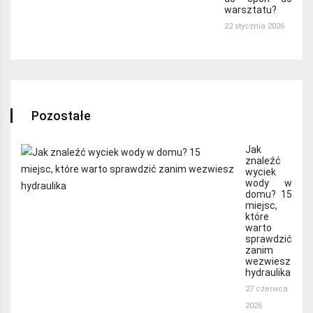
warsztatu?
22 stycznia 2026
Pozostałe
Jak
znaleźć
wyciek
wody w
domu? 15
miejsc,
które
warto
sprawdzić
zanim
wezwiesz
hydraulika
27 czerwca
2026