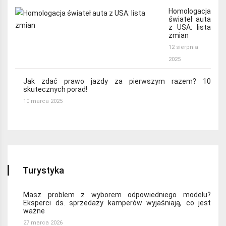
Homologacja
świateł auta
z USA: lista
zmian
12 sierpnia
2025
Jak zdać prawo jazdy za pierwszym razem? 10
skutecznych porad!
10 marca 2025
Turystyka
Masz problem z wyborem odpowiedniego modelu?
Eksperci ds. sprzedaży kamperów wyjaśniają, co jest
ważne
27 marca 2026