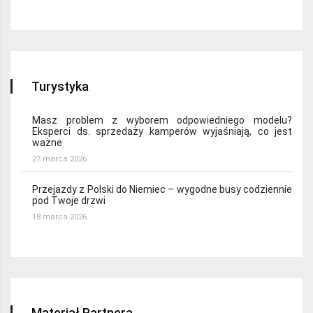
Turystyka
Masz problem z wyborem odpowiedniego modelu?
Eksperci ds. sprzedaży kamperów wyjaśniają, co jest
ważne
27 marca 2026
Przejazdy z Polski do Niemiec – wygodne busy codziennie
pod Twoje drzwi
18 marca 2026
Materiał Partnera