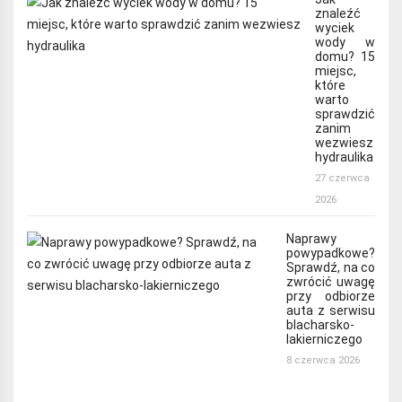
znaleźć
wyciek
wody w
domu? 15
miejsc,
które
warto
sprawdzić
zanim
wezwiesz
hydraulika
27 czerwca
2026
Naprawy
powypadkowe?
Sprawdź, na co
zwrócić uwagę
przy odbiorze
auta z serwisu
blacharsko-
lakierniczego
8 czerwca 2026