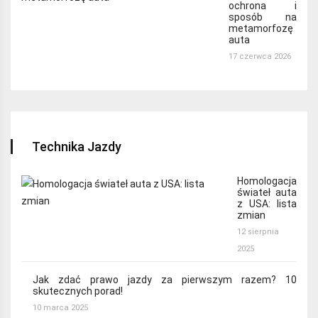
ochrona i
sposób na
metamorfozę
auta
17 czerwca 2026
Technika Jazdy
Homologacja
świateł auta
z USA: lista
zmian
12 sierpnia
2025
Jak zdać prawo jazdy za pierwszym razem? 10
skutecznych porad!
10 marca 2025