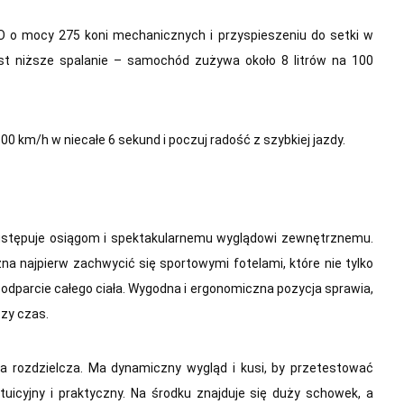
 o mocy 275 koni mechanicznych i przyspieszeniu do setki w
jest niższe spalanie – samochód zużywa około 8 litrów na 100
0 km/h w niecałe 6 sekund i poczuj radość z szybkiej jazdy.
ustępuje osiągom i spektakularnemu wyglądowi zewnętrznemu.
a najpierw zachwycić się sportowymi fotelami, które nie tylko
podparcie całego ciała. Wygodna i ergonomiczna pozycja sprawia,
zy czas.
ka rozdzielcza. Ma dynamiczny wygląd i kusi, by przetestować
ntuicyjny i praktyczny. Na środku znajduje się duży schowek, a