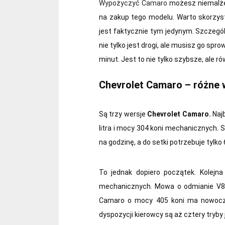
Wypożyczyć Camaro
możesz niemalże 
na zakup tego modelu. Warto skorzys
jest faktycznie tym jedynym. Szczeg
nie tylko jest drogi, ale musisz go spr
minut. Jest to nie tylko szybsze, ale 
Chevrolet Camaro – różne w
Są trzy wersje
Chevrolet Camaro.
Najb
litra i mocy 304 koni mechanicznych. 
na godzinę, a do setki potrzebuje tylko
To jednak dopiero początek. Kolejna
mechanicznych. Mowa o odmianie V8 
Camaro o mocy 405 koni ma nowocze
dyspozycji kierowcy są aż cztery tryby 