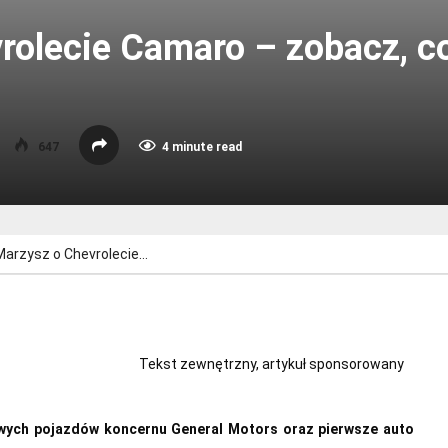
rolecie Camaro – zobacz, c
647
4 minute read
Marzysz o Chevrolecie…
Tekst zewnętrzny, artykuł sponsorowany
owych pojazdów koncernu General Motors oraz pierwsze auto