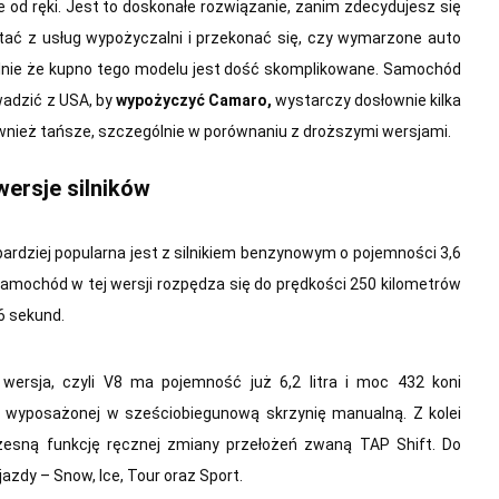
od ręki. Jest to doskonałe rozwiązanie, zanim zdecydujesz się
tać z usług wypożyczalni i przekonać się, czy wymarzone auto
ólnie że kupno tego modelu jest dość skomplikowane. Samochód
owadzić z USA, by
wypożyczyć Camaro,
wystarczy dosłownie kilka
również tańsze, szczególnie w porównaniu z droższymi wersjami.
ersje silników
ardziej popularna jest z silnikiem benzynowym o pojemności 3,6
Samochód w tej wersji rozpędza się do prędkości 250 kilometrów
 6 sekund.
 wersja, czyli V8 ma pojemność już 6,2 litra i moc 432 koni
wyposażonej w sześciobiegunową skrzynię manualną. Z kolei
sną funkcję ręcznej zmiany przełożeń zwaną TAP Shift. Do
jazdy – Snow, Ice, Tour oraz Sport.