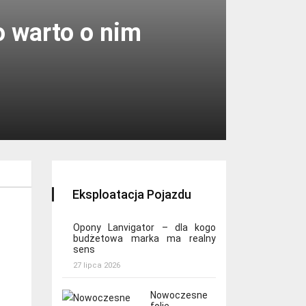
o warto o nim
Eksploatacja Pojazdu
Opony Lanvigator – dla kogo
budżetowa marka ma realny
sens
27 lipca 2026
Nowoczesne