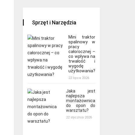
Sprzęt i Narzędzia
Mini traktor
spalinowy w
pracy
całorocznej –
co wpływa na
trwałość i
wygodę
użytkowania?
22 lipca 2026
Jaka jest
najlepsza
montażownica
do opon do
warsztatu?
22 stycznia 2026