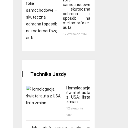
folie
samochodowe
– skuteczna
ochrona i
sposób na
metamorfozę
auta
17 czerwca 2026
Technika Jazdy
Homologacja
świateł auta
z USA: lista
zmian
12 sierpnia
2025
Jak zdać prawo jazdy za