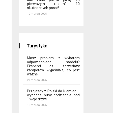
pierwszym razem? 10
skutecznych porad!
10 marca 2025
Turystyka
Masz problem z wyborem
odpowiedniego modelu?
Eksperci ds. sprzedaży
kamperów wyjaśniają, co jest
ważne
27 marca 2026
Przejazdy z Polski do Niemiec –
wygodne busy codziennie pod
Twoje drzwi
18 marca 2026