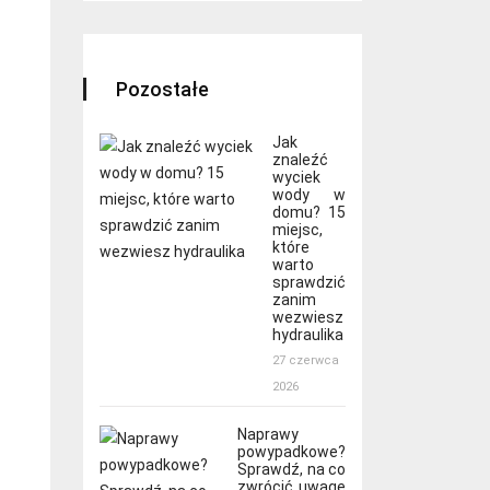
Pozostałe
Jak
znaleźć
wyciek
wody w
domu? 15
miejsc,
które
warto
sprawdzić
zanim
wezwiesz
hydraulika
27 czerwca
2026
Naprawy
powypadkowe?
Sprawdź, na co
zwrócić uwagę