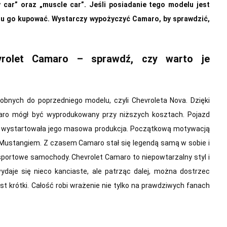
car” oraz „muscle car”. Jeśli posiadanie tego modelu jest
zu go kupować. Wystarczy wypożyczyć Camaro, by sprawdzić,
vrolet Camaro – sprawdź, czy warto je
bnych do poprzedniego modelu, czyli Chevroleta Nova. Dzięki
aro mógł być wyprodukowany przy niższych kosztach. Pojazd
iej wystartowała jego masowa produkcja. Początkową motywacją
Mustangiem. Z czasem Camaro stał się legendą samą w sobie i
portowe samochody. Chevrolet Camaro to niepowtarzalny styl i
ydaje się nieco kanciaste, ale patrząc dalej, można dostrzec
est krótki. Całość robi wrażenie nie tylko na prawdziwych fanach