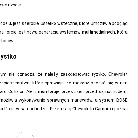
owe użycie.
delu, jest szerokie lusterko wsteczne, które umożliwia podgląd
na torcie jest nowa generacja systemów multimedialnych, która
tfonów.
zystko
ym nie oznacza, że należy zaakceptować ryzyko. Chevrolet
pieczeństwa, które sprawiają, że możesz poczuć się w nim
rd Collision Alert monitoruje przestrzeń przed samochodem,
 umożliwia wykonywanie sprawnych manewrów, a system BOSE
artfona w samochodzie. Przetestuj Chevroleta Camaro i poznaj