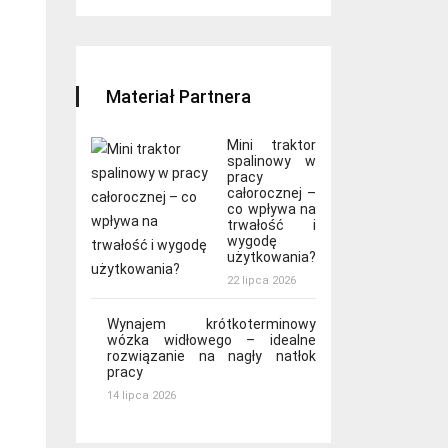
Materiał Partnera
Mini traktor
spalinowy w
pracy
całorocznej –
co wpływa na
trwałość i
wygodę
użytkowania?
22 lipca 2026
Wynajem krótkoterminowy
wózka widłowego – idealne
rozwiązanie na nagły natłok
pracy
14 lipca 2026