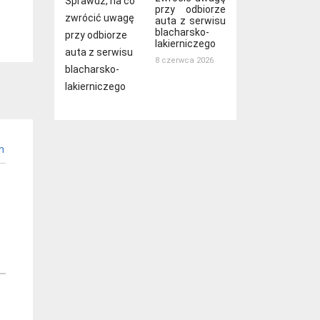
przy odbiorze
auta z serwisu
blacharsko-
lakierniczego
8 czerwca 2026
n