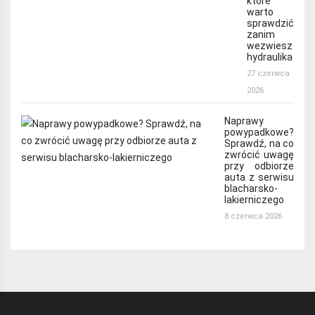
które
warto
sprawdzić
zanim
wezwiesz
hydraulika
27 czerwca
2026
Naprawy
powypadkowe?
Sprawdź, na co
zwrócić uwagę
przy odbiorze
auta z serwisu
blacharsko-
lakierniczego
8 czerwca 2026