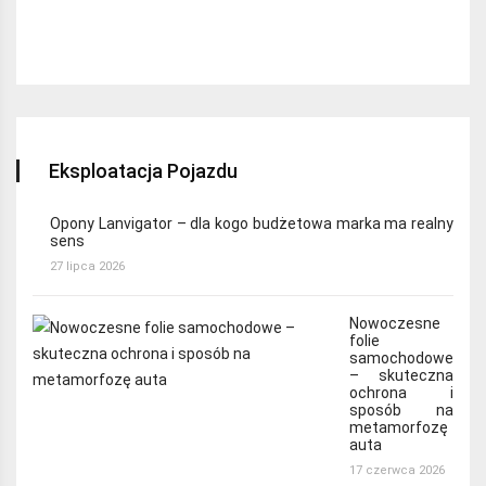
Najchętniej czytane:
Eksploatacja Pojazdu
Opony Lanvigator – dla kogo budżetowa marka ma realny
sens
27 lipca 2026
Nowoczesne
folie
samochodowe
– skuteczna
ochrona i
sposób na
metamorfozę
auta
17 czerwca 2026