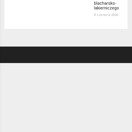
blacharsko-
lakierniczego
8 czerwca 2026