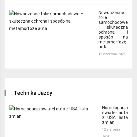
Nowoczesne
folie
samochodowe
– skuteczna
ochrona i
sposób na
metamorfozę
auta
17 czerwca 2026
Technika Jazdy
Homologacja
świateł auta
z USA: lista
zmian
12 sierpnia
2025