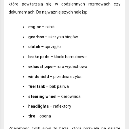
które powtarzają się w codziennych rozmowach czy
dokumentach. Do najważniejszych należą:
engine
– silnik
gearbox
– skrzynia biegów
clutch
– sprzęgło
brake pads
– klocki hamulcowe
exhaust pipe
– rura wydechowa
windshield
– przednia szyba
fuel tank
– bak paliwa
steering wheel
– kierownica
headlights
– reflektory
tire
– opona
Znajomość tych słów to baza, która pozwala na dalsze