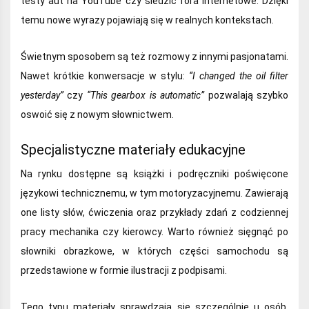
testy aut na YouTube czy śledzić fora internetowe. Dzięki
temu nowe wyrazy pojawiają się w realnych kontekstach.
Świetnym sposobem są też rozmowy z innymi pasjonatami.
Nawet krótkie konwersacje w stylu:
“I changed the oil filter
yesterday”
czy
“This gearbox is automatic”
pozwalają szybko
oswoić się z nowym słownictwem.
Specjalistyczne materiały edukacyjne
Na rynku dostępne są książki i podręczniki poświęcone
językowi technicznemu, w tym motoryzacyjnemu. Zawierają
one listy słów, ćwiczenia oraz przykłady zdań z codziennej
pracy mechanika czy kierowcy. Warto również sięgnąć po
słowniki obrazkowe, w których części samochodu są
przedstawione w formie ilustracji z podpisami.
Tego typu materiały sprawdzają się szczególnie u osób,