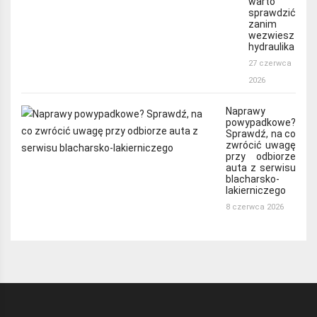
warto
sprawdzić
zanim
wezwiesz
hydraulika
27 czerwca
2026
Naprawy
powypadkowe?
Sprawdź, na co
zwrócić uwagę
przy odbiorze
auta z serwisu
blacharsko-
lakierniczego
8 czerwca 2026