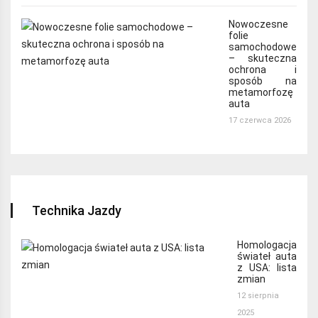
Nowoczesne
folie
samochodowe
– skuteczna
ochrona i
sposób na
metamorfozę
auta
17 czerwca 2026
Technika Jazdy
Homologacja
świateł auta
z USA: lista
zmian
12 sierpnia
2025