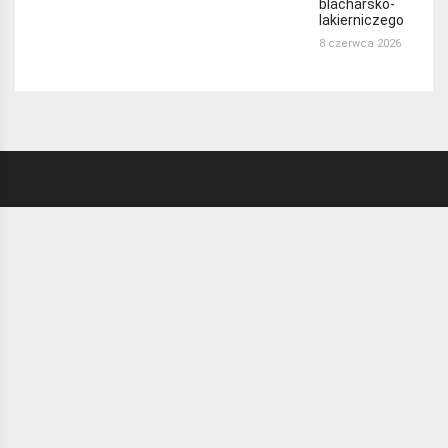
blacharsko-
lakierniczego
8 czerwca 2026