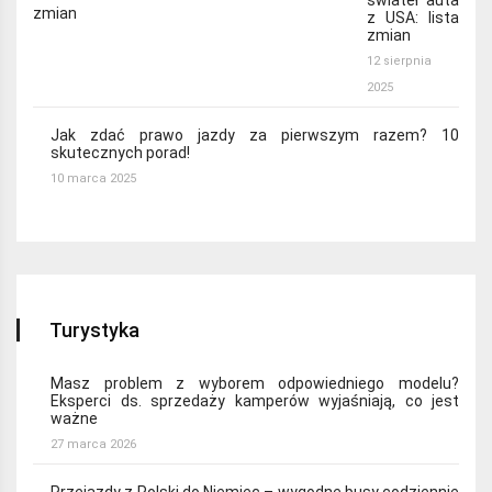
świateł auta
z USA: lista
zmian
12 sierpnia
2025
Jak zdać prawo jazdy za pierwszym razem? 10
skutecznych porad!
10 marca 2025
Turystyka
Masz problem z wyborem odpowiedniego modelu?
Eksperci ds. sprzedaży kamperów wyjaśniają, co jest
ważne
27 marca 2026
Przejazdy z Polski do Niemiec – wygodne busy codziennie