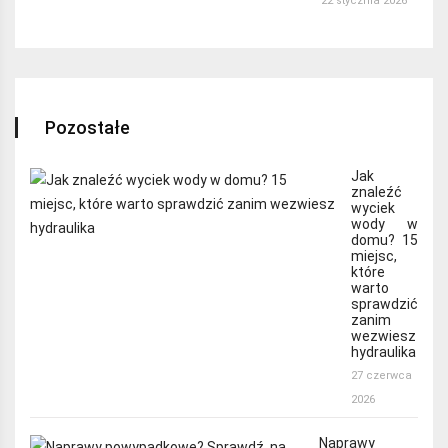
22 stycznia 2026
Pozostałe
Jak
znaleźć
wyciek
wody w
domu? 15
miejsc,
które
warto
sprawdzić
zanim
wezwiesz
hydraulika
27 czerwca
2026
Naprawy