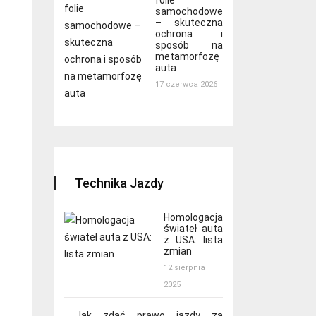
folie
samochodowe
– skuteczna
ochrona i
sposób na
metamorfozę
auta
17 czerwca 2026
Technika Jazdy
Homologacja
świateł auta
z USA: lista
zmian
12 sierpnia
2025
Jak zdać prawo jazdy za