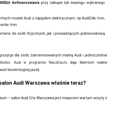
0
000
z
ł dofinansowania
przy zakupie lub leasingu wybranego
retnych modeli Audi z napędem elektrycznym, np.AudiQ4e‑tron,
acke‑tron.
arówno do osób fizycznych, jak i prowadzących jednoosobową
.
opozycja dla osób zainteresowanych marką Audi i jednocześnie
lności.
Audi w programie NaszEauto
daje klientom realne
wiat bezemisyjnej jazdy.
 salon
Audi
Warszawa w
ł
a
ś
nie teraz?
mium – salon Audi City Warszawa jest miejscem wartym wizyty z