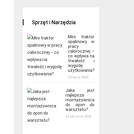
Sprzęt i Narzędzia
Mini traktor
spalinowy w
pracy
całorocznej –
co wpływa na
trwałość i
wygodę
użytkowania?
22 lipca 2026
Jaka jest
najlepsza
montażownica
do opon do
warsztatu?
22 stycznia 2026