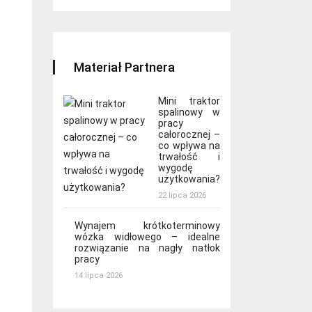
Materiał Partnera
Mini traktor
spalinowy w
pracy
całorocznej –
co wpływa na
trwałość i
wygodę
użytkowania?
22 lipca 2026
Wynajem krótkoterminowy
wózka widłowego – idealne
rozwiązanie na nagły natłok
pracy
14 lipca 2026