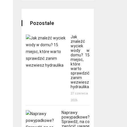
Pozostałe
Jak
znaleźć
wyciek
wody w
domu? 15
miejsc,
które
warto
sprawdzić
zanim
wezwiesz
hydraulika
27 czerwca
2026
Naprawy
powypadkowe?
Sprawdź, na co
zwrócić uwagę