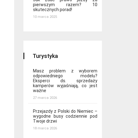
pierwszym razem? 10
skutecznych porad!
10 marca 2025
Turystyka
Masz problem z wyborem
odpowiedniego modelu?
Eksperci ds. sprzedaży
kamperów wyjaśniają, co jest
ważne
27 marca 2026
Przejazdy z Polski do Niemiec –
wygodne busy codziennie pod
Twoje drzwi
18 marca 2026