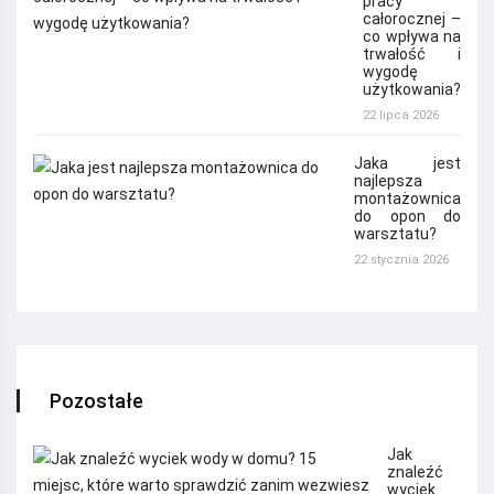
pracy
całorocznej –
co wpływa na
trwałość i
wygodę
użytkowania?
22 lipca 2026
Jaka jest
najlepsza
montażownica
do opon do
warsztatu?
22 stycznia 2026
Pozostałe
Jak
znaleźć
wyciek