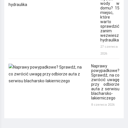
wody w
domu? 15
miejsc,
które
warto
sprawdzić
zanim
wezwiesz
hydraulika
27 czerwca
2026
Naprawy
powypadkowe?
Sprawdź, na co
zwrócić uwagę
przy odbiorze
auta z serwisu
blacharsko-
lakierniczego
8 czerwca 2026