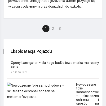
powszechne. Umiejętność jeżdżenia autem przydaje się
w życiu codziennym przy dojazdach do szkoły…
1
2
Eksploatacja Pojazdu
Opony Lanvigator – dla kogo budżetowa marka ma realny
sens
27 lipca 2026
Nowoczesne
folie
samochodowe
– skuteczna
ochrona i
sposób na