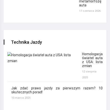
metamorfozę
auta
17 czerwca 2026
Technika Jazdy
Homologacja
świateł auta
z USA: lista
zmian
12 sierpnia
2025
Jak zdać prawo jazdy za pierwszym razem? 10
skutecznych porad!
10 marca 2025