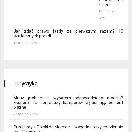
zmian
12 sierpnia
2025
Jak zdać prawo jazdy za pierwszym razem? 10
skutecznych porad!
10 marca 2025
Turystyka
Masz problem z wyborem odpowiedniego modelu?
Eksperci ds. sprzedaży kamperów wyjaśniają, co jest
ważne
27 marca 2026
Przejazdy z Polski do Niemiec – wygodne busy codziennie
pod Twoje drzwi