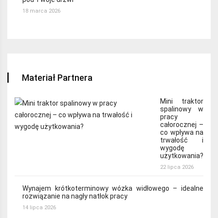
18 marca 2026
Materiał Partnera
Mini traktor
spalinowy w
pracy
całorocznej –
co wpływa na
trwałość i
wygodę
użytkowania?
22 lipca 2026
Wynajem krótkoterminowy wózka widłowego – idealne
rozwiązanie na nagły natłok pracy
14 lipca 2026