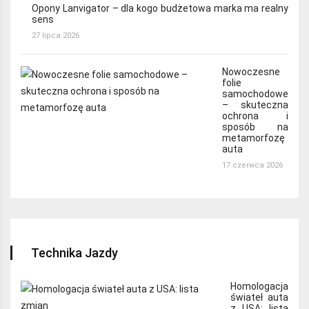
Opony Lanvigator – dla kogo budżetowa marka ma realny
sens
27 lipca 2026
Nowoczesne
folie
samochodowe
– skuteczna
ochrona i
sposób na
metamorfozę
auta
17 czerwca 2026
Technika Jazdy
Homologacja
świateł auta
z USA: lista