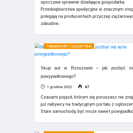
spoczywa sprawnie działająca gospodarka.
Przedsiębiorstwa spedycyjne w znacznym sto
polegają na producentach przyczep ciężarowyc
zabudów…
TRANSPORT I LOGISTYKA
Skup aut w Rzeszowie – jak pozbyć si
powypadkowego?
1 grudnia 2022
67
Czasami pojazd, którym się poruszasz nie znaj
już nabywcy na tradycyjnym portalu z ogłoszen
Stare samochody, być może nawet powypadk