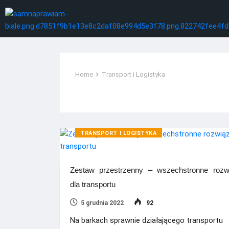
Home
Transport i Logistyka
Kategoria:
Transport i Logistyka
TRANSPORT I LOGISTYKA
Zestaw przestrzenny – wszechstronne rozw
dla transportu
5 grudnia 2022
92
Na barkach sprawnie działającego transportu