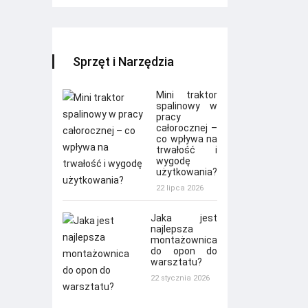
Sprzęt i Narzędzia
Mini traktor
spalinowy w
pracy
całorocznej –
co wpływa na
trwałość i
wygodę
użytkowania?
22 lipca 2026
Jaka jest
najlepsza
montażownica
do opon do
warsztatu?
22 stycznia 2026