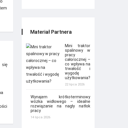
ro
rtem
Materiał Partnera
Mini traktor
spalinowy w
pracy
całorocznej –
co wpływa na
się
trwałość i
wygodę
użytkowania?
22 lipca 2026
na
Wynajem krótkoterminowy
wózka widłowego – idealne
rozwiązanie na nagły natłok
ości
pracy
14 lipca 2026