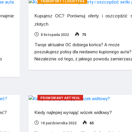
TRANSPORT I LOGISTYKA
ynajmie
Kupujesz OC? Porównuj oferty i oszczędzić s
złotych
8 listopada 2022
75
Twoje aktualne OC dobiega końca? A może
poszukujesz polisy dla niedawno kupionego auta?
to
Niezależnie od tego, z jakiego powodu zamierzas
PROMOWANY ARTYKUŁ
eć?
Kiedy najlepiej wynająć wózek widłowy?
18 października 2022
65