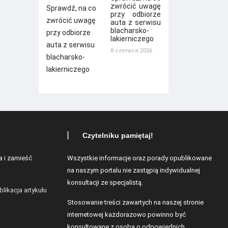
zwrócić uwagę
przy odbiorze
auta z serwisu
blacharsko-
lakierniczego
8 czerwca 2026
Czytelniku pamiętaj!
a i zamieść
Wszystkie informacje oraz porady opublikowane
na naszym portalu nie zastąpią indywidualnej
konsultacji ze specjalistą.
blikacja artykułu
Stosowanie treści zawartych na naszej stronie
internetowej każdorazowo powinno być
konsultowane z osobą o odpowiednich