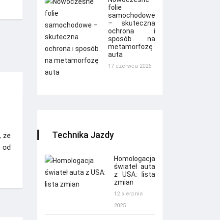
folie
samochodowe
– skuteczna
ochrona i
sposób na
metamorfozę
auta
17 czerwca 2026
Technika Jazdy
, że
 od
Homologacja
świateł auta
z USA: lista
zmian
12 sierpnia
2025