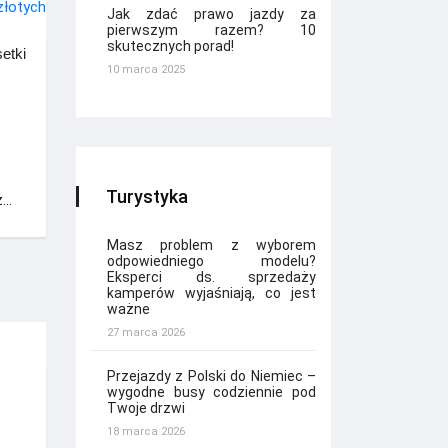
Jak zdać prawo jazdy za
pierwszym razem? 10
skutecznych porad!
etki
10 marca 2025
Turystyka
z…
Masz problem z wyborem
odpowiedniego modelu?
Eksperci ds. sprzedaży
kamperów wyjaśniają, co jest
ważne
27 marca 2026
Przejazdy z Polski do Niemiec –
wygodne busy codziennie pod
Twoje drzwi
18 marca 2026