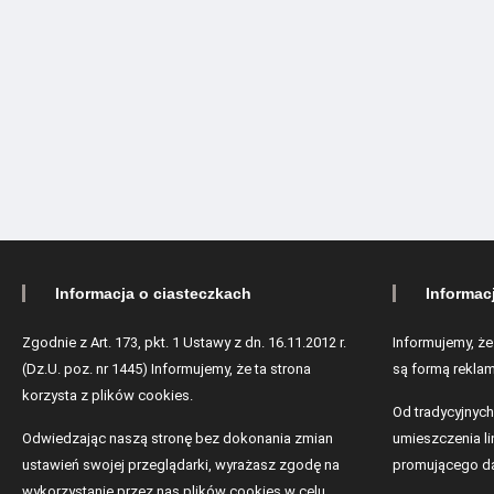
Informacja o ciasteczkach
Informac
Zgodnie z Art. 173, pkt. 1 Ustawy z dn. 16.11.2012 r.
Informujemy, że
(Dz.U. poz. nr 1445) Informujemy, że ta strona
są formą reklam
korzysta z plików cookies.
Od tradycyjnych
Odwiedzając naszą stronę bez dokonania zmian
umieszczenia lin
ustawień swojej przeglądarki, wyrażasz zgodę na
promującego da
wykorzystanie przez nas plików cookies w celu