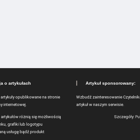
ja o artykułach
Artykuł sponsorowany:
 artykuły opublikowane na stronie
Wzbudź zainteresowanie Czytelnik
y internetowej.
artykuł w naszym serwisie.
 artykułów różnią się możliwością
Szczegóły:
Pu
ku, grafiki lub logotypu
ną usługę bądź produkt