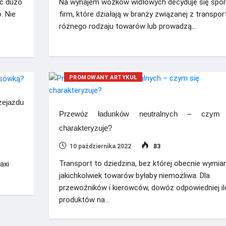
ć dużo
Na wynajem wózków widłowych decyduje się spo
. Nie
firm, które działają w branży związanej z transpo
różnego rodzaju towarów lub prowadzą…
PROMOWANY ARTYKUŁ
ejazdu
Przewóz ładunków neutralnych – czym 
charakteryzuje?
10 października 2022
83
Transport to dziedzina, bez której obecnie wymia
axi
jakichkolwiek towarów byłaby niemożliwa. Dla
przewoźników i kierowców, dowóz odpowiedniej il
produktów na…