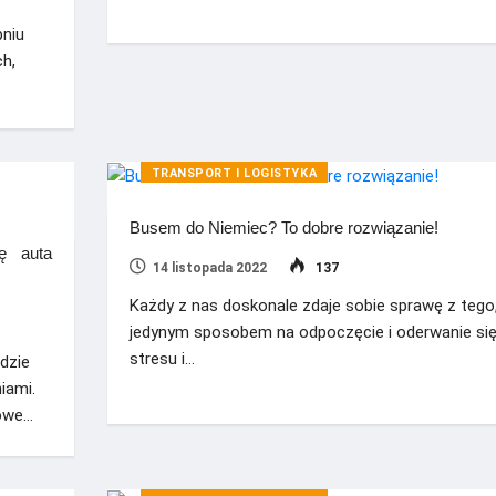
pniu
h,
TRANSPORT I LOGISTYKA
Busem do Niemiec? To dobre rozwiązanie!
ę auta
14 listopada 2022
137
Każdy z nas doskonale zdaje sobie sprawę z tego
jedynym sposobem na odpoczęcie i oderwanie się
stresu i…
dzie
iami.
owe…