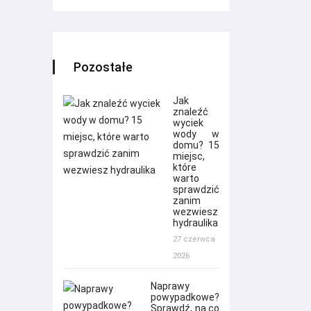
Pozostałe
Jak
znaleźć
wyciek
wody w
domu? 15
miejsc,
które
warto
sprawdzić
zanim
wezwiesz
hydraulika
27 czerwca
2026
Naprawy
powypadkowe?
Sprawdź, na co